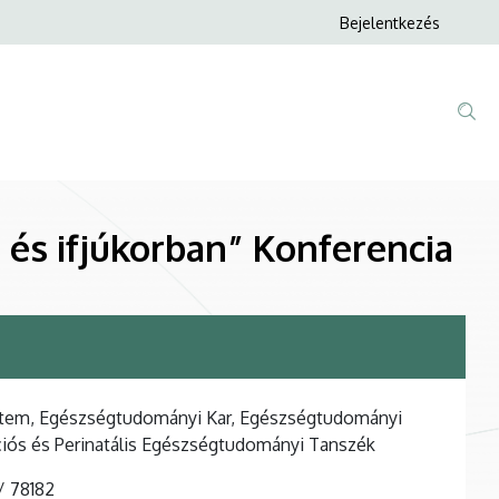
Anonim
Bejelentkezés
Felhasználói
fiók
menüje
k- és ifjúkorban” Konferencia
tem, Egészségtudományi Kar, Egészségtudományi
ciós és Perinatális Egészségtudományi Tanszék
78182