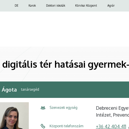
Felső
DE
Karok
Doktori iskolák
Klinikai Központ
Agrár
navigáció
„A digitális tér hatásai gyerme
s Ágota
tanársegéd
Debreceni Egye
Szervezeti egység
Intézet, Preven
+36 42 404 411
Központi telefonszám