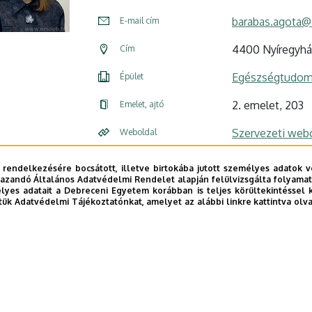
barabas.agota@
E-mail cím
4400 Nyíregyház
Cím
Egészségtudomá
Épület
2. emelet, 203
Emelet, ajtó
Szervezeti web
Weboldal
 rendelkezésére bocsátott, illetve birtokába jutott személyes adatok v
azandó Általános Adatvédelmi Rendelet alapján felülvizsgálta folyamata
yes adatait a Debreceni Egyetem korábban is teljes körültekintéssel 
tük Adatvédelmi Tájékoztatónkat, amelyet az alábbi linkre kattintva olv