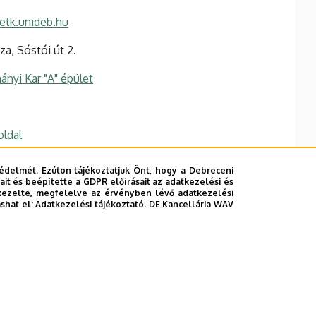
etk.unideb.hu
a, Sóstói út 2.
nyi Kar "A" épület
oldal
édelmét. Ezúton tájékoztatjuk Önt, hogy a Debreceni
it és beépítette a GDPR előírásait az adatkezelési és
kezelte, megfelelve az érvényben lévő adatkezelési
ashat el:
Adatkezelési tájékoztató.
DE Kancellária WAV