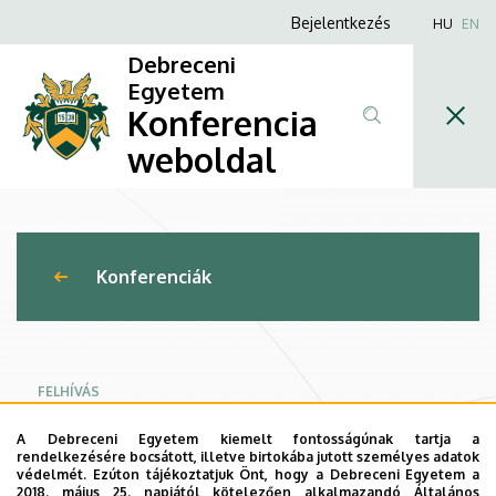
Várandósság
Ugrás
Anonim
Bejelentkezés
HU
EN
a
Felhasználói
és
Debreceni
tartalomra
fiók
Egyetem
egészséges
Konferencia
menüje
életkezdet”
weboldal
Dr.
Adorján
Konferenciák
Gusztáv
Tamás
Emlékkonferencia
FELHÍVÁS
2026
A Debreceni Egyetem kiemelt fontosságúnak tartja a
PROGRAM
rendelkezésére bocsátott, illetve birtokába jutott személyes adatok
|
védelmét. Ezúton tájékoztatjuk Önt, hogy a Debreceni Egyetem a
2018. május 25. napjától kötelezően alkalmazandó Általános
REGISZTRÁCIÓ