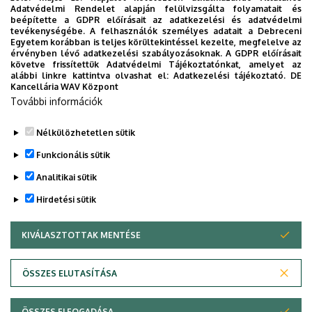
Konferencia
Adatvédelmi Rendelet alapján felülvizsgálta folyamatait és
beépítette a GDPR előírásait az adatkezelési és adatvédelmi
tevékenységébe. A felhasználók személyes adatait a Debreceni
KAPCSOLAT
weboldal
Egyetem korábban is teljes körültekintéssel kezelte, megfelelve az
érvényben lévő adatkezelési szabályozásoknak. A GDPR előírásait
követve frissítettük Adatvédelmi Tájékoztatónkat, amelyet az
Várandósság és egészséges
alábbi linkre kattintva olvashat el:
Adatkezelési tájékoztató.
DE
Kancellária WAV Központ
életkezdet” Dr. Adorján Gusztáv
További információk
Tamás Emlékkonferencia 2026
Nélkülözhetetlen sütik
Funkcionális sütik
Állapotüzenet
Sajnáljuk ... Ez az űrlap jelenleg le van zárva.
Analitikai sütik
Hirdetési sütik
KIVÁLASZTOTTAK MENTÉSE
WITHDRAW CONSENT
ÖSSZES ELUTASÍTÁSA
Adatvédelem
Adatvédelem
ÖSSZES ELFOGADÁSA