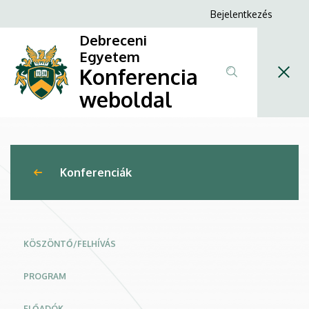
Munkagazdaságtani
Ugrás
Anonim
Bejelentkezés
a
Felhasználói
kutatások
Debreceni
tartalomra
fiók
Egyetem
2025
Konferencia
menüje
|
weboldal
Konferencia
weboldal
Konferenciák
KÖSZÖNTŐ/FELHÍVÁS
PROGRAM
ELŐADÓK