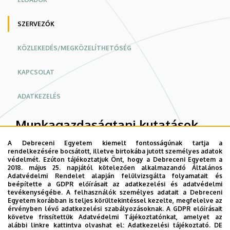
SZERVEZŐK
KÖZLEKEDÉS/MEGKÖZELÍTHETŐSÉG
KAPCSOLAT
ADATKEZELÉS
Munkagazdaságtani kutatások
2025
A Debreceni Egyetem kiemelt fontosságúnak tartja a
rendelkezésére bocsátott, illetve birtokába jutott személyes adatok
védelmét. Ezúton tájékoztatjuk Önt, hogy a Debreceni Egyetem a
Szervezőbizottság
2018. május 25. napjától kötelezően alkalmazandó Általános
Adatvédelmi Rendelet alapján felülvizsgálta folyamatait és
beépítette a GDPR előírásait az adatkezelési és adatvédelmi
Dr. Dajnoki Krisztina
, Debreceni Egyetem
tevékenységébe. A felhasználók személyes adatait a Debreceni
Egyetem korábban is teljes körültekintéssel kezelte, megfelelve az
Dr. Kun András István
, Debreceni
érvényben lévő adatkezelési szabályozásoknak. A GDPR előírásait
követve frissítettük Adatvédelmi Tájékoztatónkat, amelyet az
Egyetem
alábbi linkre kattintva olvashat el:
Adatkezelési tájékoztató.
DE