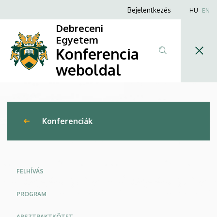
XI.
Ugrás
Anonim
Bejelentkezés
HU
EN
a
Felhasználói
Különleges
Debreceni
tartalomra
fiók
Egyetem
Bánásmód
Konferencia
menüje
Nemzetközi
weboldal
Interdiszciplináris
Konferencia
Konferenciák
|
Konferencia
weboldal
FELHÍVÁS
PROGRAM
ABSZTRAKTKÖTET