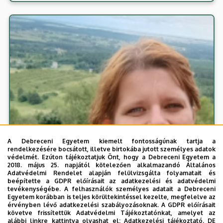
A Debreceni Egyetem kiemelt fontosságúnak tartja a
rendelkezésére bocsátott, illetve birtokába jutott személyes adatok
védelmét. Ezúton tájékoztatjuk Önt, hogy a Debreceni Egyetem a
2018. május 25. napjától kötelezően alkalmazandó Általános
Adatvédelmi Rendelet alapján felülvizsgálta folyamatait és
beépítette a GDPR előírásait az adatkezelési és adatvédelmi
tevékenységébe. A felhasználók személyes adatait a Debreceni
Egyetem korábban is teljes körültekintéssel kezelte, megfelelve az
érvényben lévő adatkezelési szabályozásoknak. A GDPR előírásait
követve frissítettük Adatvédelmi Tájékoztatónkat, amelyet az
alábbi linkre kattintva olvashat el:
Adatkezelési tájékoztató.
DE