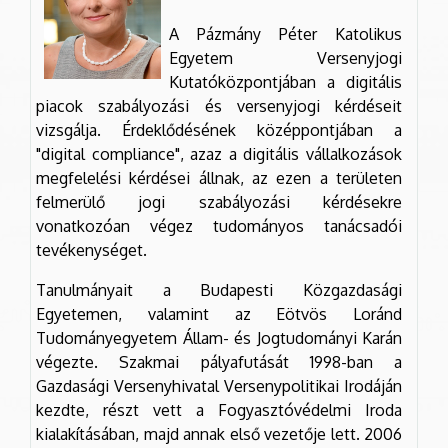
A Pázmány Péter Katolikus
Egyetem Versenyjogi
Kutatóközpontjában a digitális
piacok szabályozási és versenyjogi kérdéseit
vizsgálja. Érdeklődésének középpontjában a
"digital compliance", azaz a digitális vállalkozások
megfelelési kérdései állnak, az ezen a területen
felmerülő jogi szabályozási kérdésekre
vonatkozóan végez tudományos tanácsadói
tevékenységet.
Tanulmányait a Budapesti Közgazdasági
Egyetemen, valamint az Eötvös Loránd
Tudományegyetem Állam- és Jogtudományi Karán
végezte. Szakmai pályafutását 1998-ban a
Gazdasági Versenyhivatal Versenypolitikai Irodáján
kezdte, részt vett a Fogyasztóvédelmi Iroda
kialakításában, majd annak első vezetője lett. 2006