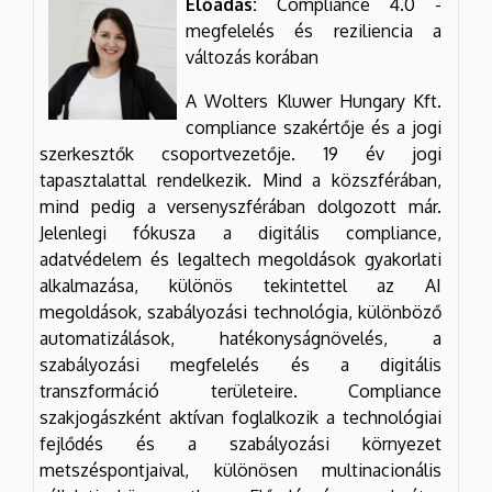
Előadás:
Compliance 4.0 -
megfelelés és reziliencia a
változás korában
A Wolters Kluwer Hungary Kft.
compliance szakértője és a jogi
szerkesztők csoportvezetője. 19 év jogi
tapasztalattal rendelkezik. Mind a közszférában,
mind pedig a versenyszférában dolgozott már.
Jelenlegi fókusza a digitális compliance,
adatvédelem és legaltech megoldások gyakorlati
alkalmazása, különös tekintettel az AI
megoldások, szabályozási technológia, különböző
automatizálások, hatékonyságnövelés, a
szabályozási megfelelés és a digitális
transzformáció területeire. Compliance
szakjogászként aktívan foglalkozik a technológiai
fejlődés és a szabályozási környezet
metszéspontjaival, különösen multinacionális