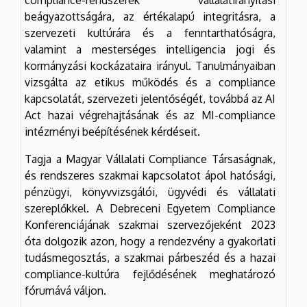
compliance-rendszerek vállalatirányítási
beágyazottságára, az értékalapú integritásra, a
szervezeti kultúrára és a fenntarthatóságra,
valamint a mesterséges intelligencia jogi és
kormányzási kockázataira irányul. Tanulmányaiban
vizsgálta az etikus működés és a compliance
kapcsolatát, szervezeti jelentőségét, továbbá az AI
Act hazai végrehajtásának és az MI-compliance
intézményi beépítésének kérdéseit.
Tagja a Magyar Vállalati Compliance Társaságnak,
és rendszeres szakmai kapcsolatot ápol hatósági,
pénzügyi, könyvvizsgálói, ügyvédi és vállalati
szereplőkkel. A Debreceni Egyetem Compliance
Konferenciájának szakmai szervezőjeként 2023
óta dolgozik azon, hogy a rendezvény a gyakorlati
tudásmegosztás, a szakmai párbeszéd és a hazai
compliance-kultúra fejlődésének meghatározó
fórumává váljon.