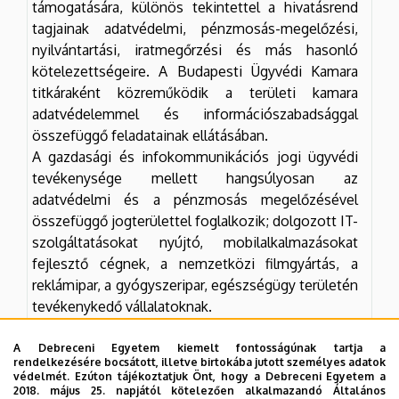
támogatására, különös tekintettel a hivatásrend
tagjainak adatvédelmi, pénzmosás-megelőzési,
nyilvántartási, iratmegőrzési és más hasonló
kötelezettségeire. A Budapesti Ügyvédi Kamara
titkáraként közreműködik a területi kamara
adatvédelemmel és információszabadsággal
összefüggő feladatainak ellátásában.
A gazdasági és infokommunikációs jogi ügyvédi
tevékenysége mellett hangsúlyosan az
adatvédelmi és a pénzmosás megelőzésével
összefüggő jogterülettel foglalkozik; dolgozott IT-
szolgáltatásokat nyújtó, mobilalkalmazásokat
fejlesztő cégnek, a nemzetközi filmgyártás, a
reklámipar, a gyógyszeripar, egészségügy területén
tevékenykedő vállalatoknak.
Az AdatSzalon ügyvédi szakmai műhely alapítója,
rendszeres előadója, mely 2020 óta az
A Debreceni Egyetem kiemelt fontosságúnak tartja a
rendelkezésére bocsátott, illetve birtokába jutott személyes adatok
adatvédelemmel és ügyvédszakmai kérdésekkel
védelmét. Ezúton tájékoztatjuk Önt, hogy a Debreceni Egyetem a
foglalkozó szakértők szakmai együttműködésének
2018. május 25. napjától kötelezően alkalmazandó Általános