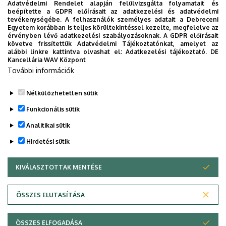
Adatvédelmi Rendelet alapján felülvizsgálta folyamatait és
fóruma, rendezvényein több ezer ügyvéd részére
beépítette a GDPR előírásait az adatkezelési és adatvédelmi
szerveznek olyan szakmai vitákat, oktatásokat,
tevékenységébe. A felhasználók személyes adatait a Debreceni
Egyetem korábban is teljes körültekintéssel kezelte, megfelelve az
melyek fókusza az ügyvédi adatkezelés és az
érvényben lévő adatkezelési szabályozásoknak. A GDPR előírásait
ügyvédszakmai szabályok jó gyakorlatának
követve frissítettük Adatvédelmi Tájékoztatónkat, amelyet az
alábbi linkre kattintva olvashat el:
Adatkezelési tájékoztató.
DE
kérdései.
Kancellária WAV Központ
További információk
Nélkülözhetetlen sütik
Funkcionális sütik
Analitikai sütik
Hirdetési sütik
KIVÁLASZTOTTAK MENTÉSE
WITHDRAW CONSENT
ÖSSZES ELUTASÍTÁSA
Adatvédelem
Adatvédelem
ÖSSZES ELFOGADÁSA