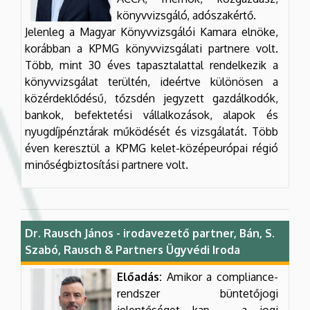
könyvvizsgáló, adószakértő.
Jelenleg a Magyar Könyvvizsgálói Kamara elnöke,
korábban a KPMG könyvvizsgálati partnere volt.
Több, mint 30 éves tapasztalattal rendelkezik a
könyvvizsgálat terültén, ideértve különösen a
közérdeklődésű, tőzsdén jegyzett gazdálkodók,
bankok, befektetési vállalkozások, alapok és
nyugdíjpénztárak működését és vizsgálatát. Több
éven keresztül a KPMG kelet-középeurópai régió
minőségbiztosítási partnere volt.
Dr. Rausch János - irodavezető partner, Bán, S.
Szabó, Rausch & Partners Ügyvédi Iroda
Előadás:
Amikor a compliance-
rendszer büntetőjogi