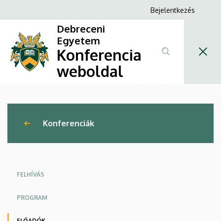
IV.
Ugrás
Anonim
Bejelentkezés
a
Felhasználói
Compliance
Debreceni
tartalomra
fiók
Egyetem
konferencia
Konferencia
menüje
|
weboldal
Konferencia
weboldal
Konferenciák
FELHÍVÁS
PROGRAM
ELŐADÓK