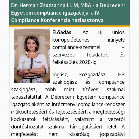
Dr. Herman Zsuzsanna LL.M, MBA - a Debreceni
Egyetem compliance igazgatója, a IV.
Compliance Konferencia háziasszonya
Előadás:
Az új uniós
korrupcióellenes irányelv
compliance-szemmel –
szervezeti feladatok és
felkészülés 2028-ig
Jogász, közgazdász, HR
szakjogász és compliance
szakjogász, több mint tízéves szakmai
tapasztalattal. A Debreceni Egyetem compliance
igazgatójaként az intézményi compliance-rendszer
működtetéséért és fejlesztéséért, a megfelelőségi
kockázatok feltárásáért, valamint a vezetői
döntéshozatal szakmai támogatásáért felel. A
megfelelést nem kizárólag jogszabályi