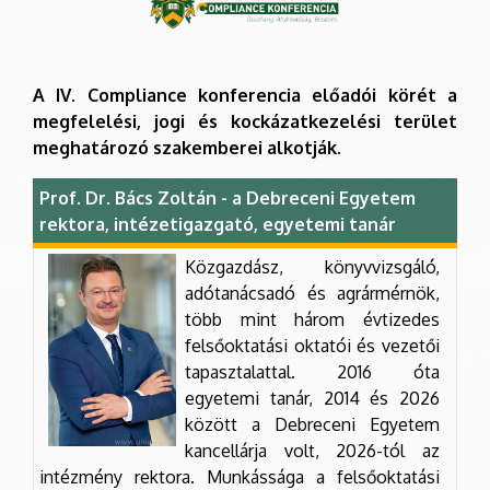
A IV. Compliance konferencia előadói körét a
megfelelési, jogi és kockázatkezelési terület
meghatározó szakemberei alkotják.
Prof. Dr. Bács Zoltán - a Debreceni Egyetem
rektora, intézetigazgató, egyetemi tanár
Közgazdász, könyvvizsgáló,
adótanácsadó és agrármérnök,
több mint három évtizedes
felsőoktatási oktatói és vezetői
tapasztalattal. 2016 óta
egyetemi tanár, 2014 és 2026
között a Debreceni Egyetem
kancellárja volt, 2026-tól az
intézmény rektora. Munkássága a felsőoktatási