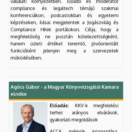
vállalati környezetben. Előadó és moderátor
compliance és legaltech témájú szakmai
konferenciákon, podcastokban és egyetemi
képzéseken, írásai megjelentek a Jogászvilág és
Compliance Hírek portálokon. Célja, hogy a
megfelelőség ne pusztán kötelezettségként,
hanem üzleti értéket teremtő, jövőorientált
funkcióként jelenjen meg a szervezetek
működésében.
Agócs Gábor - a Magyar Könyvvizsgálói Kamara
elnöke
Előadás:
KKV-k megfelelési
terhei: arányos elvárások,
gyakorlati megoldások
ACCA, mérnök, közgazdász,