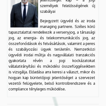
jelentőséget kap – a jogi
személyek felelősségének új
szabályai
Bejegyzett ügyvéd és az iroda
managing partnere. Széles körű
tapasztalattal rendelkezik a versenyjog, a társasági
jog, az energia- és telekommunikációs jog, az
összefonódások és felvásárlások, valamint a peres
és szabályozási ügyek területén. Nemzetközi
ügyvédi irodai múltja és nagyvállalati tranzakciós
gyakorlata révén a jogi kockázatokat
vállalatirányítási és működési összefüggéseikben
is vizsgálja. Előadása arra keresi a választ, mikor és
hogyan kap büntetőjogi jelentőséget a szervezet
vezetői felügyelete, belső kontrollrendszere és a
compliance tényleges működése.