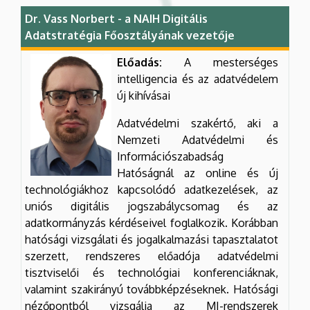
Dr. Vass Norbert - a NAIH Digitális
Adatstratégia Főosztályának vezetője
Előadás:
A mesterséges
intelligencia és az adatvédelem
új kihívásai
Adatvédelmi szakértő, aki a
Nemzeti Adatvédelmi és
Információszabadság
Hatóságnál az online és új
technológiákhoz kapcsolódó adatkezelések, az
uniós digitális jogszabálycsomag és az
adatkormányzás kérdéseivel foglalkozik. Korábban
hatósági vizsgálati és jogalkalmazási tapasztalatot
szerzett, rendszeres előadója adatvédelmi
tisztviselői és technológiai konferenciáknak,
valamint szakirányú továbbképzéseknek. Hatósági
nézőpontból vizsgálja az MI-rendszerek