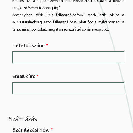
köteles azt a képző szervezet rendelkezésére bocsátani a képzés
megkezdésének időpontjáig."
Amennyiben több EKR felhasználónévvel rendelkezik, akkor a
Miniszterelnökség azon felhasználónév alatt fogja nyilvántartani a
tanulmányi pontokat, melyet a regisztráció során megadott.
Telefonszám:
Email cím:
Számlázás
Számlázási név: