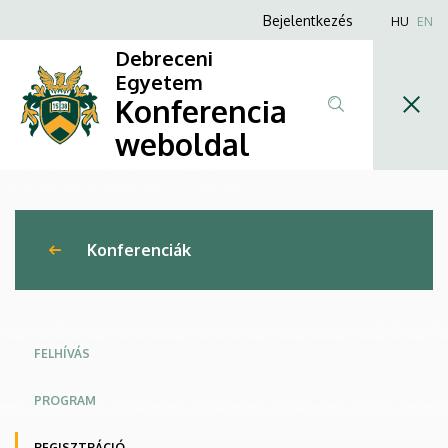
Örködés
Ugrás
Anonim
Bejelentkezés
HU
EN
a
Felhasználói
a
Debreceni
tartalomra
fiók
Egyetem
közbeszerzések
Konferencia
menüje
törvényessége
weboldal
felett
|
Konferenciák
Konferencia
weboldal
FELHÍVÁS
PROGRAM
REGISZTRÁCIÓ