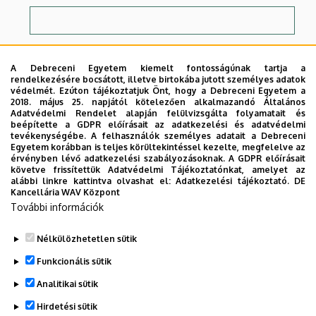
Számlázási cím:
A Debreceni Egyetem kiemelt fontosságúnak tartja a
rendelkezésére bocsátott, illetve birtokába jutott személyes adatok
védelmét. Ezúton tájékoztatjuk Önt, hogy a Debreceni Egyetem a
2018. május 25. napjától kötelezően alkalmazandó Általános
Adatvédelmi Rendelet alapján felülvizsgálta folyamatait és
beépítette a GDPR előírásait az adatkezelési és adatvédelmi
tevékenységébe. A felhasználók személyes adatait a Debreceni
Adószám:
Egyetem korábban is teljes körültekintéssel kezelte, megfelelve az
érvényben lévő adatkezelési szabályozásoknak. A GDPR előírásait
követve frissítettük Adatvédelmi Tájékoztatónkat, amelyet az
alábbi linkre kattintva olvashat el:
Adatkezelési tájékoztató.
DE
Kancellária WAV Központ
További információk
Az
Adatkezelési tájékoztatót
megismerve
Nélkülözhetetlen sütik
hozzájárulok adataim felhasználásához.
Funkcionális sütik
Analitikai sütik
Hirdetési sütik