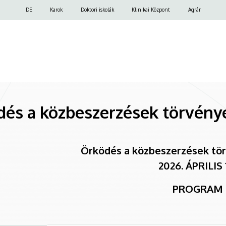
Felső
DE
Karok
Doktori iskolák
Klinikai Központ
Agrár
navigáció
és a közbeszerzések törvénye
Örködés a közbeszerzések tö
2026. ÁPRILIS 
PROGRAM