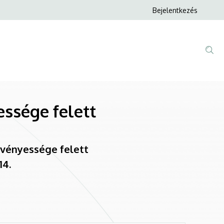
Anonim
Bejelentkezés
Felhasználói
fiók
menüje
ssége felett
rvényessége felett
14.