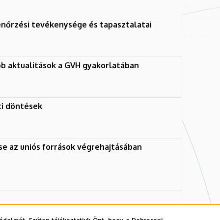
enőrzési tevékenysége és tapasztalatai
b aktualitások a GVH gyakorlatában
ti döntések
se az uniós források végrehajtásában