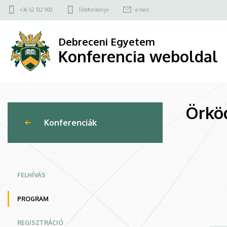
Örködés
Ugrás
Felső
+36 52 512 900
Telefonkönyv
e-mail
a
kapcsolat
a
tartalomra
menü
Debreceni Egyetem
közbeszerzések
Konferencia weboldal
törvényessége
felett
Örköd
|
Konferenciák
Konferencia
weboldal
FELHÍVÁS
PROGRAM
REGISZTRÁCIÓ