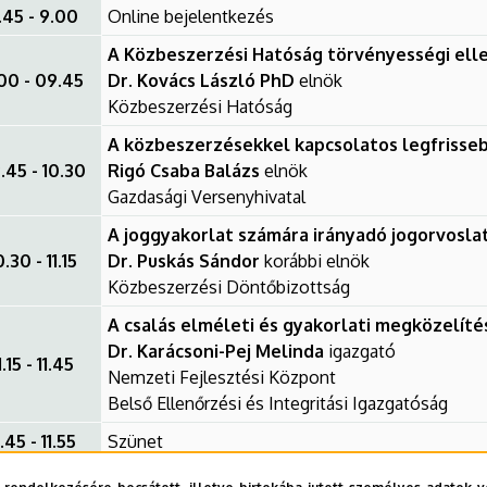
.45 - 9.00
Online bejelentkezés
A Közbeszerzési Hatóság törvényességi ell
00 - 09.45
Dr. Kovács László PhD
elnök
Közbeszerzési Hatóság
A közbeszerzésekkel kapcsolatos legfrisseb
.45 - 10.30
Rigó Csaba Balázs
elnök
Gazdasági Versenyhivatal
A joggyakorlat számára irányadó jogorvosla
0.30 - 11.15
Dr. Puskás Sándor
korábbi elnök
Közbeszerzési Döntőbizottság
A csalás elméleti és gyakorlati megközelíté
Dr. Karácsoni-Pej Melinda
igazgató
1.15 - 11.45
Nemzeti Fejlesztési Központ
Belső Ellenőrzési és Integritási Igazgatóság
1.45 - 11.55
Szünet
Jogorvoslati aktualitások