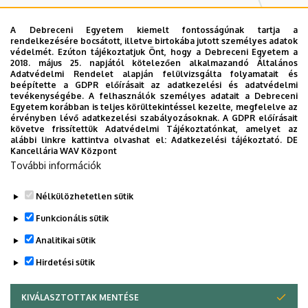
E-mail:
bartha-toth.adam@fin.unideb.hu
A Debreceni Egyetem kiemelt fontosságúnak tartja a
rendelkezésére bocsátott, illetve birtokába jutott személyes adatok
Fábián Margit
védelmét. Ezúton tájékoztatjuk Önt, hogy a Debreceni Egyetem a
2018. május 25. napjától kötelezően alkalmazandó Általános
Adatvédelmi Rendelet alapján felülvizsgálta folyamatait és
Telefon: +36 52 508 444 / 88300
beépítette a GDPR előírásait az adatkezelési és adatvédelmi
tevékenységébe. A felhasználók személyes adatait a Debreceni
Telefon: +36 30 488 8907
Egyetem korábban is teljes körültekintéssel kezelte, megfelelve az
érvényben lévő adatkezelési szabályozásoknak. A GDPR előírásait
E-mail:
fabian.margit@fin.unideb.hu
követve frissítettük Adatvédelmi Tájékoztatónkat, amelyet az
alábbi linkre kattintva olvashat el:
Adatkezelési tájékoztató.
DE
Kancellária WAV Központ
Központi e-mail cím
További információk
tovabbkepzesi.kozpont@fin.unideb.hu
Nélkülözhetetlen sütik
Funkcionális sütik
Analitikai sütik
Hirdetési sütik
KIVÁLASZTOTTAK MENTÉSE
WITHDRAW CONSENT