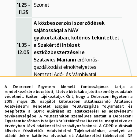
11.25 -
Szünet
11.35
A közbeszerzési szerződések
sajátosságai a NAV
gyakorlatában, különös tekintettel
11.35 -
a Szakértői Intézet
12.05
eszközbeszerzéseire
Szalavics Mariann
erőforrás-
gazdálkodási elnökhelyettes
Nemzeti Adó- és Vámhivatal
Aktuális audit-tapasztalatok
A Debreceni Egyetem kiemelt fontosságúnak tartja a
12.05
rendelkezésére bocsátott, illetve birtokába jutott személyes adatok
Dr. Dencső Balázs
főigazgató
-
védelmét. Ezúton tájékoztatjuk Önt, hogy a Debreceni Egyetem a
Európai Támogatásokat Auditáló
2018. május 25. napjától kötelezően alkalmazandó Általános
12.50
Adatvédelmi Rendelet alapján felülvizsgálta folyamatait és
Főigazgatósá
beépítette a GDPR előírásait az adatkezelési és adatvédelmi
tevékenységébe. A felhasználók személyes adatait a Debreceni
Integritás az európai uniós források
Egyetem korábban is teljes körültekintéssel kezelte, megfelelve az
12.50
felhasználásában
érvényben lévő adatkezelési szabályozásoknak. A GDPR előírásait
-
követve frissítettük Adatvédelmi Tájékoztatónkat, amelyet az
Holbusz Tímea
elnökhelyettes
alábbi linkre kattintva olvashat el:
Adatkezelési tájékoztató.
DE