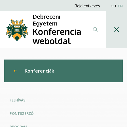
Gerontológiai
Ugrás
Anonim
Bejelentkezés
HU
EN
a
Felhasználói
Napok
Debreceni
tartalomra
fiók
Egyetem
2026
Konferencia
menüje
|
weboldal
Konferencia
weboldal
Konferenciák
FELHÍVÁS
PONTSZERZŐ
PROGRAM