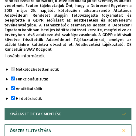
rendelkezésére bocsátott, illetve birtokába jutott személyes adatok
védelmét. Ezúton tájékoztatjuk Önt, hogy a Debreceni Egyetem a
2018. május 25. napjától kötelezően alkalmazandó Általános
Adatvédelmi Rendelet alapján felülvizsgálta folyamatait és
beépítette a GDPR előírásait az adatkezelési és adatvédelmi
tevékenységébe. A felhasználók személyes adatait a Debreceni
Egyetem korábban is teljes körültekintéssel kezelte, megfelelve az
érvényben lévő adatkezelési szabályozásoknak. A GDPR előírásait
követve frissítettük Adatvédelmi Tájékoztatónkat, amelyet az
alábbi linkre kattintva olvashat el:
Adatkezelési tájékoztató.
DE
Kancellária WAV Központ
További információk
Nélkülözhetetlen sütik
Funkcionális sütik
Analitikai sütik
Hirdetési sütik
KIVÁLASZTOTTAK MENTÉSE
WITHDRAW CONSENT
ÖSSZES ELUTASÍTÁSA