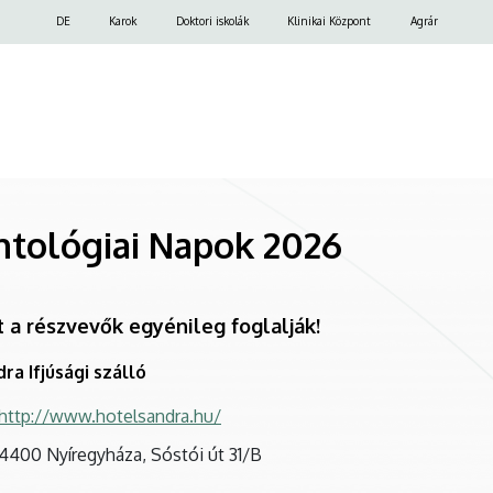
Felső
DE
Karok
Doktori iskolák
Klinikai Központ
Agrár
navigáció
tológiai Napok 2026
t a részvevők egyénileg foglalják!
ra Ifjúsági szálló
http://www.hotelsandra.hu/
4400 Nyíregyháza, Sóstói út 31/B