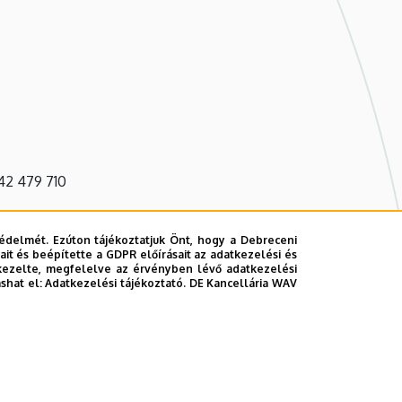
 42 479 710
édelmét. Ezúton tájékoztatjuk Önt, hogy a Debreceni
it és beépítette a GDPR előírásait az adatkezelési és
kezelte, megfelelve az érvényben lévő adatkezelési
ashat el:
Adatkezelési tájékoztató.
DE Kancellária WAV