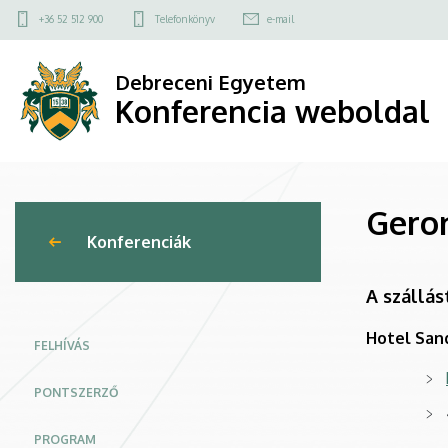
Gerontológiai
Ugrás
Felső
+36 52 512 900
Telefonkönyv
e-mail
a
kapcsolat
Napok
tartalomra
menü
Debreceni Egyetem
2026
Konferencia weboldal
|
Konferencia
Geron
weboldal
Konferenciák
A szállás
Hotel Sand
FELHÍVÁS
PONTSZERZŐ
PROGRAM