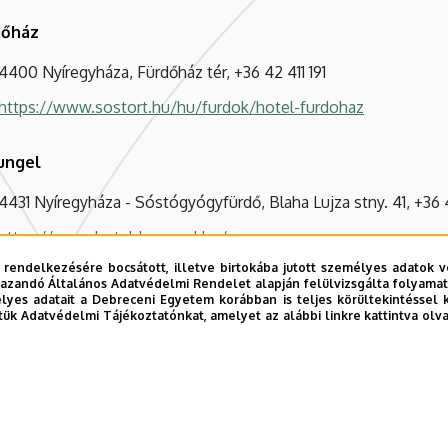
dőház
4400 Nyíregyháza, Fürdőház tér, +36 42 411 191
https://www.sostort.hu/hu/furdok/hotel-furdohaz
ungel
4431 Nyíregyháza - Sóstógyógyfürdő, Blaha Lujza stny. 41, +36
https://www.hoteldzsungel.hu/
 rendelkezésére bocsátott, illetve birtokába jutott személyes adatok v
azandó Általános Adatvédelmi Rendelet alapján felülvizsgálta folyamata
 Panzió és Étterem
yes adatait a Debreceni Egyetem korábban is teljes körültekintéssel 
tük Adatvédelmi Tájékoztatónkat, amelyet az alábbi linkre kattintva olv
4431 Nyíregyháza, Fürdőház tér, +36 42 414 444
http://www.svajcilak.com/