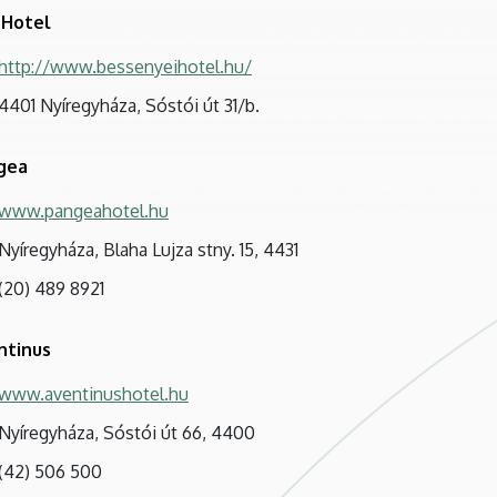
 Hotel
http://www.bessenyeihotel.hu/
4401 Nyíregyháza, Sóstói út 31/b.
gea
www.pangeahotel.hu
Nyíregyháza, Blaha Lujza stny. 15, 4431
(20) 489 8921
ntinus
www.aventinushotel.hu
Nyíregyháza, Sóstói út 66, 4400
(42) 506 500