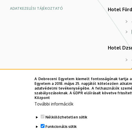
ADATKEZELÉSI TÁJÉKOZTATÓ
Hotel Für
Hotel Dzs
A Debreceni Egyetem kiemelt fontosságúnak tartja a
Egyetem a 2018. május 25. napjától kötelezően alkalm
Svájci Lak
adatvédelmi tevékenységébe. A felhasználók személ
szabályozásoknak. A GDPR előírásait követve frissítet
Központ
További információk
Nélkülözhetetlen sütik
Funkcionális sütik