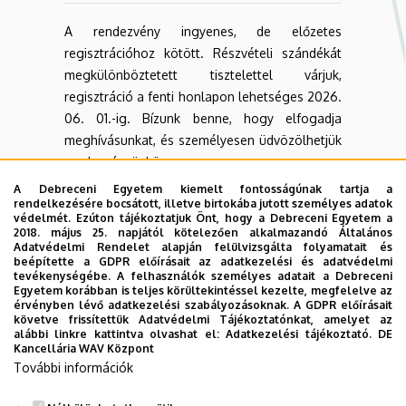
A rendezvény ingyenes, de előzetes
regisztrációhoz kötött. Részvételi szándékát
megkülönböztetett tisztelettel várjuk,
regisztráció a fenti honlapon lehetséges 2026.
06. 01.-ig. Bízunk benne, hogy elfogadja
meghívásunkat, és személyesen üdvözölhetjük
rendezvényünkön.
A Debreceni Egyetem kiemelt fontosságúnak tartja a
rendelkezésére bocsátott, illetve birtokába jutott személyes adatok
védelmét. Ezúton tájékoztatjuk Önt, hogy a Debreceni Egyetem a
2018. május 25. napjától kötelezően alkalmazandó Általános
Prof. Dr.
Adatvédelmi Rendelet alapján felülvizsgálta folyamatait és
Lengyel
beépítette a GDPR előírásait az adatkezelési és adatvédelmi
Prof. Dr. Harsányi
tevékenységébe. A felhasználók személyes adatait a Debreceni
Szabolcs
Endre
Egyetem korábban is teljes körültekintéssel kezelte, megfelelve az
igazgató
érvényben lévő adatkezelési szabályozásoknak. A GDPR előírásait
ágazati
követve frissítettük Adatvédelmi Tájékoztatónkat, amelyet az
DE
fejlesztésekért
alábbi linkre kattintva olvashat el:
Adatkezelési tájékoztató.
DE
Biodiverzitás,
Kancellária WAV Központ
felelős
Vízgazdálkodás
További információk
rektorhelyettes
és
Debreceni