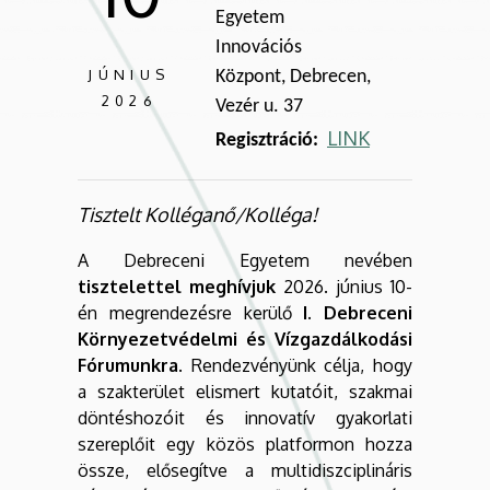
Egyetem
Innovációs
JÚNIUS
Központ, Debrecen,
2026
Vezér u. 37
LINK
R
egisztráció:
Tisztelt Kolléganő/Kolléga!
A Debreceni Egyetem nevében
tisztelettel meghívjuk
2026. június 10-
én megrendezésre kerülő
I. Debreceni
Környezetvédelmi és Vízgazdálkodási
Fórumunkra
. Rendezvényünk célja, hogy
a szakterület elismert kutatóit, szakmai
döntéshozóit és innovatív gyakorlati
szereplőit egy közös platformon hozza
össze, elősegítve a multidiszciplináris