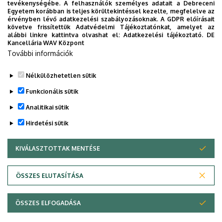
tevékenységébe. A felhasználók személyes adatait a Debreceni
Egyetem korábban is teljes körültekintéssel kezelte, megfelelve az
Az
Adatkezelési tájékoztató
megismerve
érvényben lévő adatkezelési szabályozásoknak. A GDPR előírásait
hozzájárulok adataim felhasználásához.
követve frissítettük Adatvédelmi Tájékoztatónkat, amelyet az
alábbi linkre kattintva olvashat el:
Adatkezelési tájékoztató.
DE
CAPTCHA
Kancellária WAV Központ
További információk
Nélkülözhetetlen sütik
Funkcionális sütik
Analitikai sütik
Hirdetési sütik
KIVÁLASZTOTTAK MENTÉSE
WITHDRAW CONSENT
ÖSSZES ELUTASÍTÁSA
Adatvédelem
Adatvédelem
ÖSSZES ELFOGADÁSA
Copyright © 2026 Unideb