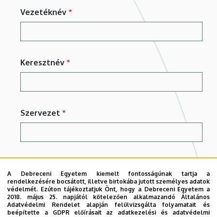
Vezetéknév
Keresztnév
Szervezet
E-mail cím
A Debreceni Egyetem kiemelt fontosságúnak tartja a
rendelkezésére bocsátott, illetve birtokába jutott személyes adatok
védelmét. Ezúton tájékoztatjuk Önt, hogy a Debreceni Egyetem a
2018. május 25. napjától kötelezően alkalmazandó Általános
Adatvédelmi Rendelet alapján felülvizsgálta folyamatait és
beépítette a GDPR előírásait az adatkezelési és adatvédelmi