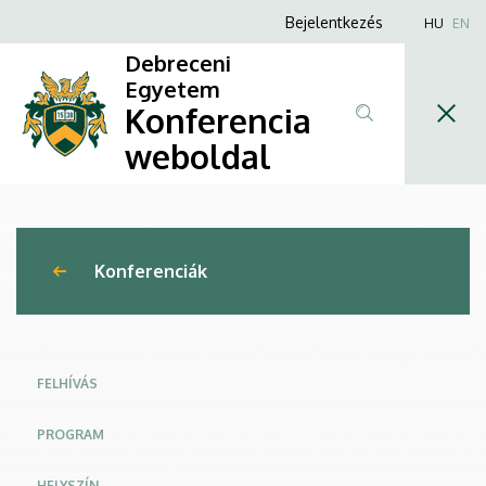
I.
Ugrás
Anonim
Bejelentkezés
HU
EN
a
Felhasználói
Debreceni
Debreceni
tartalomra
fiók
Egyetem
Környezetvédelmi
Konferencia
menüje
és
weboldal
Vízgazdálkodási
Fórum
Konferenciák
(DeKöViF)
|
Konferencia
FELHÍVÁS
weboldal
PROGRAM
HELYSZÍN