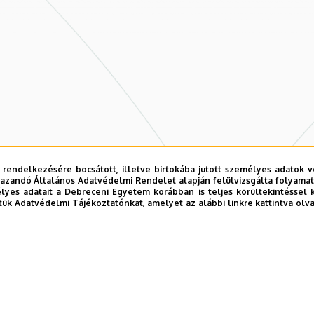
 rendelkezésére bocsátott, illetve birtokába jutott személyes adatok v
azandó Általános Adatvédelmi Rendelet alapján felülvizsgálta folyamata
yes adatait a Debreceni Egyetem korábban is teljes körültekintéssel 
tük Adatvédelmi Tájékoztatónkat, amelyet az alábbi linkre kattintva olv