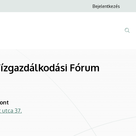
Anonim
Bejelentkezés
Felhasználói
fiók
menüje
Vízgazdálkodási Fórum
pont
 utca 37.