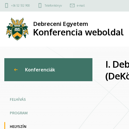
I.
Ugrás
Felső
+36 52 512 900
Telefonkönyv
e-mail
a
kapcsolat
Debreceni
tartalomra
menü
Debreceni Egyetem
Környezetvédelmi
Konferencia weboldal
és
Vízgazdálkodási
I. De
Fórum
Konferenciák
(DeKö
(DeKöViF)
|
Konferencia
FELHÍVÁS
weboldal
PROGRAM
HELYSZÍN