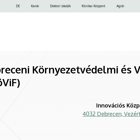
Felső
DE
Karok
Doktori iskolák
Klinikai Központ
Agrár
navigáció
breceni Környezetvédelmi és 
ViF)
Innovációs Köz
4032 Debrecen, Vezért