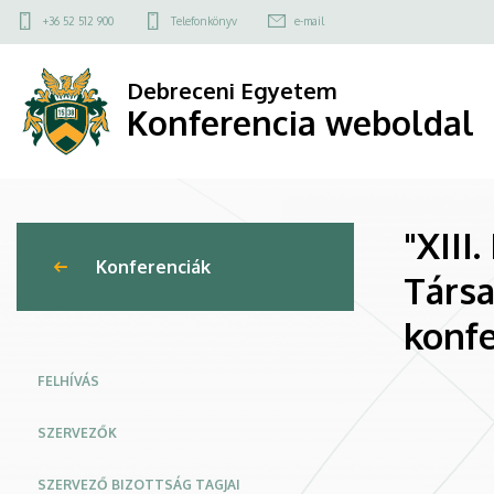
"XIII.
Ugrás
Felső
+36 52 512 900
Telefonkönyv
e-mail
a
kapcsolat
Interdiszciplinaritás
tartalomra
menü
Debreceni Egyetem
a
Konferencia weboldal
régiókutatásban
-
"XIII
Gazdaság
Konferenciák
Társ
-
konfe
Társadalom
-
FELHÍVÁS
Menedzsment”
SZERVEZŐK
Nemzetközi
SZERVEZŐ BIZOTTSÁG TAGJAI