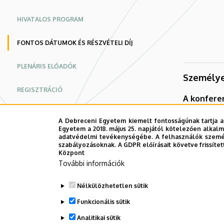
tudományos
HIVATALOS PROGRAM
konferencia
FONTOS DÁTUMOK ÉS RÉSZVÉTELI DÍJ
|
PLENÁRIS ELŐADÓK
Konferencia
Személye
weboldal
REGISZTRÁCIÓ
A konferen
PUBLIKÁCIÓ
Fakultatív
A Debreceni Egyetem kiemelt fontosságúnak tartja a
Egyetem a 2018. május 25. napjától kötelezően alkalm
Tartalmazz
GYAKORLATI INFORMÁCIÓK
adatvédelmi tevékenységébe. A felhasználók személ
szabályozásoknak. A GDPR előírásait követve frissítet
Központ
https://vi
KAPCSOLATFELVÉTEL
További információk
TÁMOGATÓK
Nélkülözhetetlen sütik
Funkcionális sütik
ADATKEZELÉS
Analitikai sütik