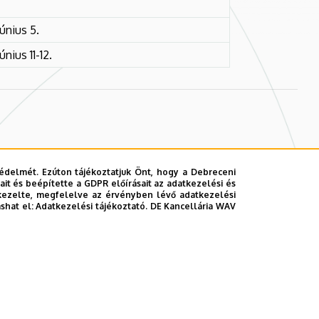
únius 5.
únius 11-12.
es díjszabás szerint)
édelmét. Ezúton tájékoztatjuk Önt, hogy a Debreceni
it és beépítette a GDPR előírásait az adatkezelési és
atozás díját és ebédet
kezelte, megfelelve az érvényben lévő adatkezelési
ashat el:
Adatkezelési tájékoztató.
DE Kancellária WAV