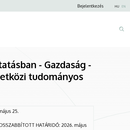
Anonim
Bejelentkezés
HU
EN
Felhasználói
fiók
menüje
utatásban - Gazdaság -
etközi tudományos
május 25.
SSZABBÍTOTT HATÁRIDŐ: 2026. május