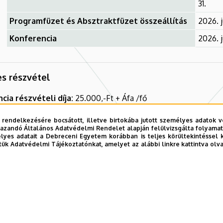
31.
Programfüzet és Absztraktfüzet összeállítás
2026. j
Konferencia
2026. j
s részvétel
cia részvételi díja:
25.000,-Ft + Áfa /fő
 hortobágyi program díja:
5.750,-Ft + Áfa/fő (jelenleg érvény
 rendelkezésére bocsátott, illetve birtokába jutott személyes adatok v
azandó Általános Adatvédelmi Rendelet alapján felülvizsgálta folyamata
a a Debrecen-Hortobágy, Hortobágy-Debrecen busz utat, a fog
yes adatait a Debreceni Egyetem korábban is teljes körültekintéssel 
tük Adatvédelmi Tájékoztatónkat, amelyet az alábbi linkre kattintva olv
sithortobagy.com/hu/pusztai-fogatozas