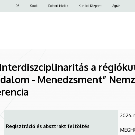
Felső
DE
Karok
Doktori iskolák
Klinikai Központ
Agrár
navigáció
. Interdiszciplinaritás a régiók
adalom - Menedzsment” Nemz
rencia
2026. 
Regisztráció és absztrakt feltöltés
MEGHO