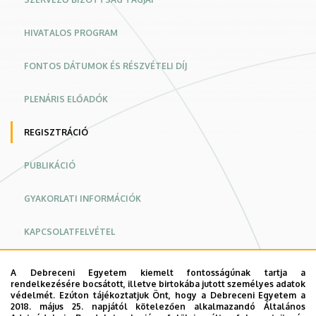
tudományos
HIVATALOS PROGRAM
konferencia
|
FONTOS DÁTUMOK ÉS RÉSZVÉTELI DÍJ
Konferencia
PLENÁRIS ELŐADÓK
weboldal
REGISZTRÁCIÓ
PUBLIKÁCIÓ
GYAKORLATI INFORMÁCIÓK
KAPCSOLATFELVÉTEL
TÁMOGATÓK
A Debreceni Egyetem kiemelt fontosságúnak tartja a
rendelkezésére bocsátott, illetve birtokába jutott személyes adatok
védelmét. Ezúton tájékoztatjuk Önt, hogy a Debreceni Egyetem a
ADATKEZELÉS
2018. május 25. napjától kötelezően alkalmazandó Általános