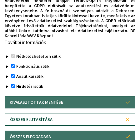
Adatvédelmi Rendelet alapján felülvizsgálta folyamatait és
beépítette a GDPR előírásait az adatkezelési és adatvédelmi
"XIII. Interdiszciplinaritás a
tevékenységébe. A felhasználók személyes adatait a Debreceni
Egyetem korábban is teljes körültekintéssel kezelte, megfelelve az
régiókutatásban - Gazdaság -
érvényben lévő adatkezelési szabályozásoknak. A GDPR előírásait
követve frissítettük Adatvédelmi Tájékoztatónkat, amelyet az
Társadalom - Menedzsment”
alábbi linkre kattintva olvashat el:
Adatkezelési tájékoztató.
DE
Kancellária WAV Központ
Nemzetközi tudományos
További információk
konferencia
Nélkülözhetetlen sütik
Funkcionális sütik
Állapotüzenet
Sajnáljuk ... Ez az űrlap jelenleg le van zárva.
Analitikai sütik
Hirdetési sütik
KIVÁLASZTOTTAK MENTÉSE
WITHDRAW CONSENT
ÖSSZES ELUTASÍTÁSA
Adatvédelem
Adatvédelem
ÖSSZES ELFOGADÁSA