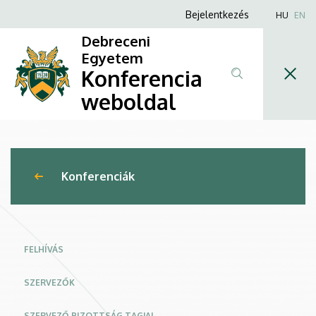
"XIII.
Ugrás
Anonim
Bejelentkezés
HU
EN
a
Felhasználói
Interdiszciplinaritás
Debreceni
tartalomra
fiók
Egyetem
a
Konferencia
menüje
régiókutatásban
weboldal
-
Gazdaság
Konferenciák
-
Társadalom
-
FELHÍVÁS
Menedzsment”
SZERVEZŐK
Nemzetközi
SZERVEZŐ BIZOTTSÁG TAGJAI