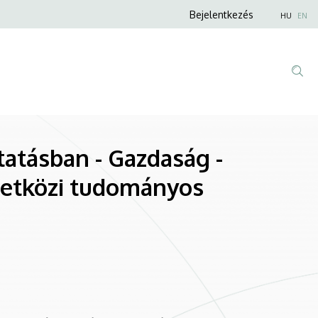
Anonim
Bejelentkezés
HU
EN
Felhasználói
fiók
menüje
utatásban - Gazdaság -
etközi tudományos