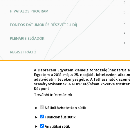
tudományos
HIVATALOS PROGRAM
konferencia
FONTOS DÁTUMOK ÉS RÉSZVÉTELI DÍJ
|
PLENÁRIS ELŐADÓK
Konferencia
weboldal
REGISZTRÁCIÓ
PUBLIKÁCIÓ
A Debreceni Egyetem kiemelt fontosságúnak tartja a
Egyetem a 2018. május 25. napjától kötelezően alkalm
GYAKORLATI INFORMÁCIÓK
adatvédelmi tevékenységébe. A felhasználók személ
szabályozásoknak. A GDPR előírásait követve frissítet
Központ
KAPCSOLATFELVÉTEL
További információk
TÁMOGATÓK
Nélkülözhetetlen sütik
Funkcionális sütik
ADATKEZELÉS
Analitikai sütik