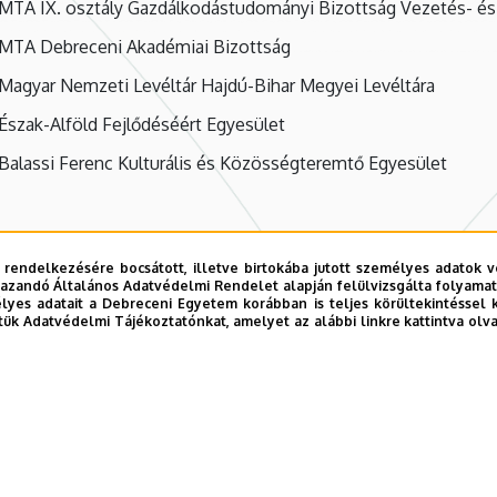
MTA IX. osztály Gazdálkodástudományi Bizottság Vezetés- és
MTA Debreceni Akadémiai Bizottság
Magyar Nemzeti Levéltár Hajdú-Bihar Megyei Levéltára
Észak-Alföld Fejlődéséért Egyesület
Balassi Ferenc Kulturális és Közösségteremtő Egyesület
 rendelkezésére bocsátott, illetve birtokába jutott személyes adatok v
azandó Általános Adatvédelmi Rendelet alapján felülvizsgálta folyamata
yes adatait a Debreceni Egyetem korábban is teljes körültekintéssel 
tük Adatvédelmi Tájékoztatónkat, amelyet az alábbi linkre kattintva olv