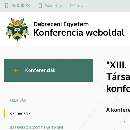
"XIII.
Ugrás
Felső
+36 52 512 900
Telefonkönyv
e-mail
a
kapcsolat
Interdiszciplinaritás
tartalomra
menü
Debreceni Egyetem
a
Konferencia weboldal
régiókutatásban
-
"XIII
Gazdaság
Konferenciák
Társ
-
konfe
Társadalom
-
FELHÍVÁS
A konfere
Menedzsment”
SZERVEZŐK
Nemzetközi
SZERVEZŐ BIZOTTSÁG TAGJAI