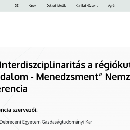
Felső
DE
Karok
Doktori iskolák
Klinikai Központ
Agrár
navigáció
. Interdiszciplinaritás a régiók
adalom - Menedzsment” Nemz
rencia
ncia szervezői:
Debreceni Egyetem Gazdaságtudományi Kar