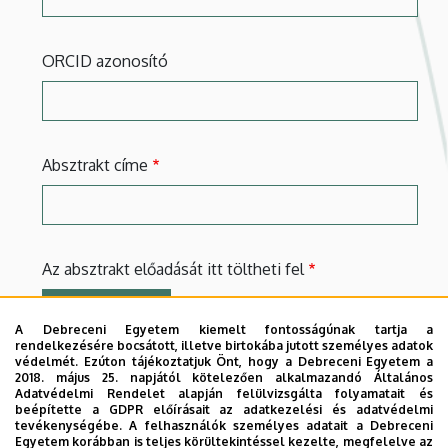
ORCID azonosító
Absztrakt címe
Az absztrakt előadását itt töltheti fel
FÁJL VÁLASZTÁS
A Debreceni Egyetem kiemelt fontosságúnak tartja a
Csak egy fájl.
rendelkezésére bocsátott, illetve birtokába jutott személyes adatok
védelmét. Ezúton tájékoztatjuk Önt, hogy a Debreceni Egyetem a
2 MB korlát.
2018. május 25. napjától kötelezően alkalmazandó Általános
Engedélyezett típusok: doc, docx.
Adatvédelmi Rendelet alapján felülvizsgálta folyamatait és
beépítette a GDPR előírásait az adatkezelési és adatvédelmi
tevékenységébe. A felhasználók személyes adatait a Debreceni
Szeretne további absztraktot feltölteni?
Egyetem korábban is teljes körültekintéssel kezelte, megfelelve az