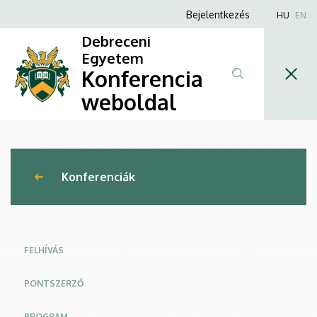
Absztrakt
Ugrás
Anonim
Bejelentkezés
HU
EN
a
Felhasználói
beküldés
Debreceni
tartalomra
fiók
Egyetem
-
Konferencia
menüje
Gerontólógiai
weboldal
napok
2026
Konferenciák
|
Konferencia
weboldal
FELHÍVÁS
PONTSZERZŐ
PROGRAM