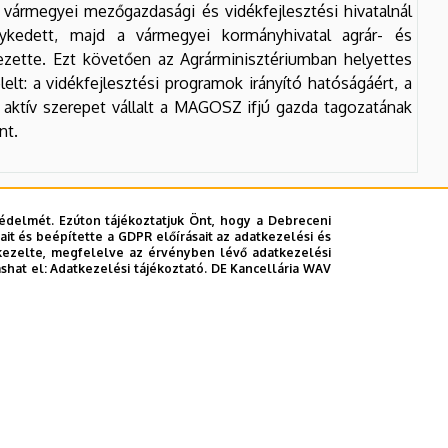
 vármegyei mezőgazdasági és vidékfejlesztési hivatalnál
kenykedett, majd a vármegyei kormányhivatal agrár- és
ezette. Ezt követően az Agrárminisztériumban helyettes
lelt: a vidékfejlesztési programok irányító hatóságáért, a
 aktív szerepet vállalt a MAGOSZ ifjú gazda tagozatának
nt.
édelmét. Ezúton tájékoztatjuk Önt, hogy a Debreceni
it és beépítette a GDPR előírásait az adatkezelési és
kezelte, megfelelve az érvényben lévő adatkezelési
ashat el:
Adatkezelési tájékoztató.
DE Kancellária WAV