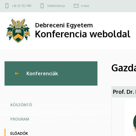
Gazdálkodás
Ugrás
Felső
+36 52 512 900
Telefonkönyv
e-mail
a
kapcsolat
Konferencia
tartalomra
menü
Debreceni Egyetem
2026.05.28.
Konferencia weboldal
(csütörtök)
|
Gazdá
Konferencia
Konferenciák
weboldal
Prof. Dr
KÖSZÖNTŐ
PROGRAM
ELŐADÓK