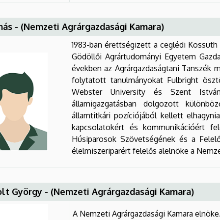
ás - (Nemzeti Agrárgazdasági Kamara)
1983-ban érettségizett a ceglédi Kossut
Gödöllői Agrártudományi Egyetem Gazda
években az Agrárgazdaságtani Tanszék mu
folytatott tanulmányokat Fulbright ösz
Webster University és Szent Istvá
államigazgatásban dolgozott különbö
államtitkári pozíciójából kellett elhagyn
kapcsolatokért és kommunikációért fel
Húsiparosok Szövetségének és a Felelő
élelmiszeriparért felelős alelnöke a Nemz
lt György - (Nemzeti Agrárgazdasági Kamara)
A Nemzeti Agrárgazdasági Kamara elnöke. 