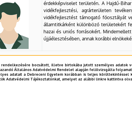
érdekképviselet területén. A Hajdú-Bihar
vidékfejlesztési, agrárterületen tevé
vidékfejlesztést támogató főosztályát v
államtitkárként különböző területekért fe
hazai és uniós forrásokért. Mindemellett
újjáélesztésében, annak korábbi elnökeké
. Tóth Tamás - (Széchenyi István Egyetem)
 rendelkezésére bocsátott, illetve birtokába jutott személyes adatok v
azandó Általános Adatvédelmi Rendelet alapján felülvizsgálta folyamata
yes adatait a Debreceni Egyetem korábban is teljes körültekintéssel 
tük Adatvédelmi Tájékoztatónkat, amelyet az alábbi linkre kattintva olv
Feltöltés alatt.