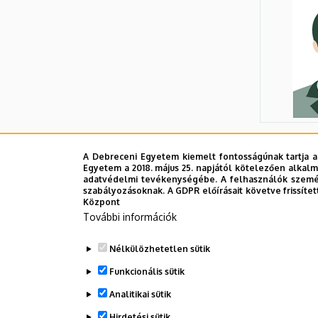
Prof. Dr
A Debreceni Egyetem kiemelt fontosságúnak tartja a
Egyetem a 2018. május 25. napjától kötelezően alkalm
adatvédelmi tevékenységébe. A felhasználók személ
szabályozásoknak. A GDPR előírásait követve frissítet
Központ
További információk
Nélkülözhetetlen sütik
Funkcionális sütik
Analitikai sütik
Hirdetési sütik