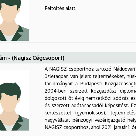
Feltöltés alatt.
ám - (Nagisz Cégcsoport)
A NAGISZ csoporthoz tartozó Nádudvari 
üzletágban van jelen: tejtermékeket, hús
tanulmányait a Budapesti Közgazdaságt
2004-ben szerzett közgazdász diplom
dolgozott öt évig nemzetközi adózás és
és szerzett adótanácsadói képesítést. Ez
kertészettel (gyümölcsös), tejterme
nagyvállalat pénzügyi vezérigazgató hel
NAGISZ csoporthoz, ahol 2021. január 1. ó