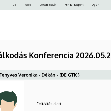
Felső
DE
Karok
Doktori iskolák
Klinikai Központ
Agrár
navigáció
lkodás Konferencia 2026.05.28
. Fenyves Veronika - Dékán - (DE GTK )
Feltöltés alatt.