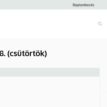
Anonim
Bejelentkezés
Felhasználói
fiók
menüje
. (csütörtök)