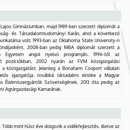
h Lajos Gimnáziumban, majd 1989-ben szerzett diplomát a
ság- és Társadalomtudományi Karán, ahol a következő
nkatársa volt. 1993-ban az Oklahoma State University-n
töndíjasként, 2008-ban pedig MBA diplomát szerzett a
n Egyetem angol nyelvű programján. 1996-tól az
ző pozíciókban, 2002 nyarán az FVM közigazgatási
ia a közigazgatást. Jelenleg a Bonafarm Csoport vállalati
elős igazgatója, továbbá társadalmi elnöke a Magyar
s Élelmiszergyártók Szövetségének, 2013 óta pedig az
eti Agrárgazdasági Kamarának.
Több mint húsz éve dolgozik a vidékfejlesztés, illetve az