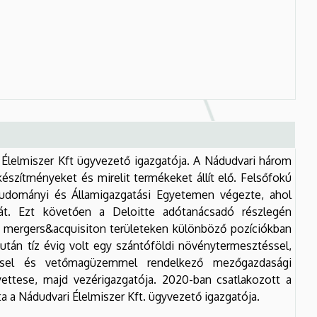
Élelmiszer Kft ügyvezető igazgatója. A Nádudvari három
készítményeket és mirelit termékeket állít elő. Felsőfokú
udományi és Államigazgatási Egyetemen végezte, ahol
át. Ezt követően a Deloitte adótanácsadó részlegén
 mergers&acquisiton területeken különböző pozíciókban
után tíz évig volt egy szántóföldi növénytermesztéssel,
léssel és vetőmagüzemmel rendelkező mezőgazdasági
yettese, majd vezérigazgatója. 2020-ban csatlakozott a
ta a Nádudvari Élelmiszer Kft. ügyvezető igazgatója.