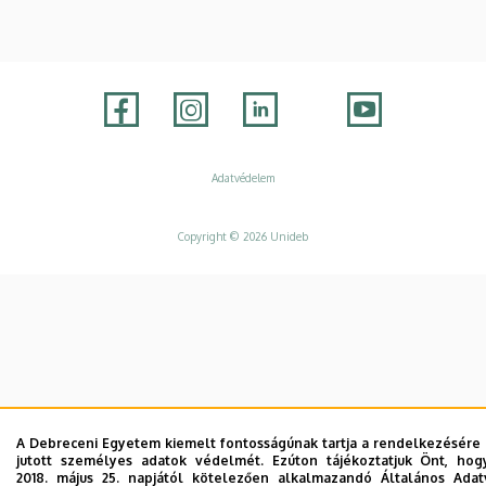
Adatvédelem
Adatvédelem
Copyright © 2026 Unideb
A Debreceni Egyetem kiemelt fontosságúnak tartja a rendelkezésére b
jutott személyes adatok védelmét. Ezúton tájékoztatjuk Önt, ho
2018. május 25. napjától kötelezően alkalmazandó Általános Ada