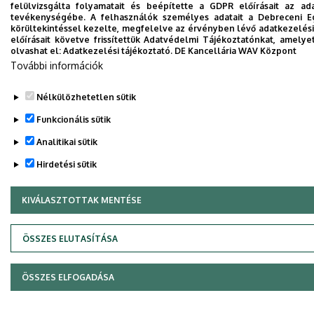
felülvizsgálta folyamatait és beépítette a GDPR előírásait az ad
tevékenységébe. A felhasználók személyes adatait a Debreceni E
körültekintéssel kezelte, megfelelve az érvényben lévő adatkezelés
előírásait követve frissítettük Adatvédelmi Tájékoztatónkat, amelyet
olvashat el:
Adatkezelési tájékoztató.
DE Kancellária WAV Központ
További információk
Nélkülözhetetlen sütik
Funkcionális sütik
Analitikai sütik
Hirdetési sütik
KIVÁLASZTOTTAK MENTÉSE
WITHDRAW CONSENT
ÖSSZES ELUTASÍTÁSA
ÖSSZES ELFOGADÁSA