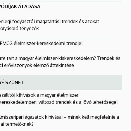
VÓDÍJAK ÁTADÁSA
enlegi fogyasztói magatartási trendek és azokat
folyásoló tényezők
FMCG élelmiszer-kereskedelmi trendjei
re tart a magyar élelmiszer-kiskereskedelem? Trendek és
ci erőviszonyok elemző áttekintése
VÉ SZÜNET
zállítói kihívások a magyar élelmiszer
kereskedelemben: változó trendek és a jövő lehetőségei
lmiszeripari ágazatok kihívásai – minek kell megfelelnie a
ai termelőknek?