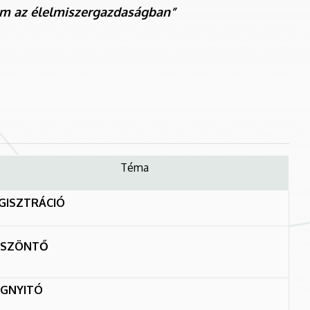
lom az élelmiszergazdaságban”
Téma
GISZTRÁCIÓ
ÖSZÖNTŐ
GNYITÓ