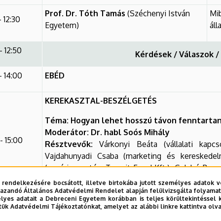
Prof. Dr. Tóth Tamás
(Széchenyi István
Mib
- 12:30
Egyetem)
áll
- 12:50
Kérdések / Válaszok 
- 14:00
EBÉD
KEREKASZTAL-BESZÉLGETÉS
Téma: Hogyan lehet hosszú távon fenntartan
Moderátor: Dr. habl Soós Mihály
- 15:00
Résztvevők:
Várkonyi Beáta (vállalati kap
Vajdahunyadi Csaba (marketing és kereskedel
(vezérigazgató - Tranzit Food Kft.), Gelybó Ben
Kft.), Dr. Fehér András (tanszékvezető - DE GTK,
 rendelkezésére bocsátott, illetve birtokába jutott személyes adatok v
azandó Általános Adatvédelmi Rendelet alapján felülvizsgálta folyamata
yes adatait a Debreceni Egyetem korábban is teljes körültekintéssel 
:00
tük Adatvédelmi Tájékoztatónkat, amelyet az alábbi linkre kattintva olv
Kérdések