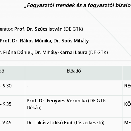
„Fogyasztói trendek és a fogyasztói biza
erátor:
Prof. Dr. Szűcs István
(DE GTK)
Prof. Dr. Rákos Mónika, Dr. Soós Mihály
. Fróna Dániel, Dr. Mihály-Karnai Laura
(DE GTK)
dő
Előadó
- 9:30
-
RE
Prof. Dr. Fenyves Veronika
(DE GTK
- 9:35
K
Dékán)
- 9:45
Dr. Tikász Ildikó Edit
(főszerkesztő)
ME