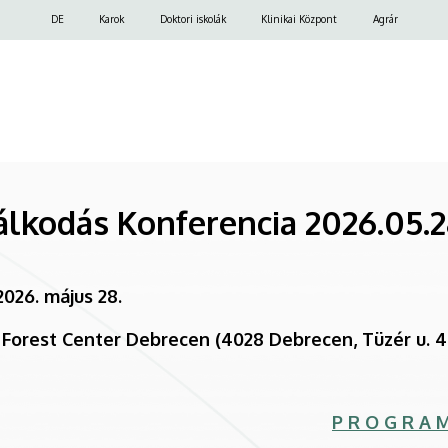
Felső
DE
Karok
Doktori iskolák
Klinikai Központ
Agrár
navigáció
lkodás Konferencia 2026.05.28
2026. május 28.
 Forest Center Debrecen (4028 Debrecen, Tüzér u. 4
P R O G R A 