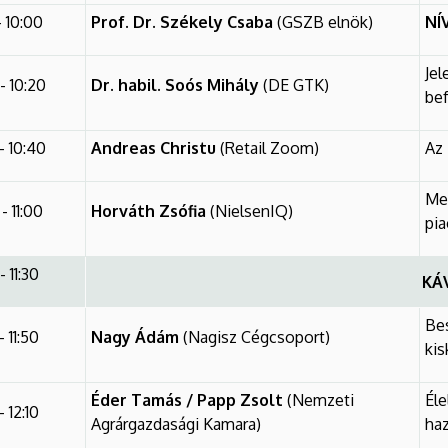
- 10:00
Prof. Dr. Székely Csaba
(GSZB elnök)
NÍ
Jel
- 10:20
Dr. habil. Soós Mihály
(DE GTK)
be
- 10:40
Andreas Christu
(Retail Zoom)
Az 
Mer
- 11:00
Horváth Zsófia
(NielsenIQ)
pia
- 11:30
KÁ
Bes
- 11:50
Nagy Ádám
(Nagisz Cégcsoport)
kis
Éder Tamás / Papp Zsolt
(Nemzeti
Éle
- 12:10
Agrárgazdasági Kamara)
haz