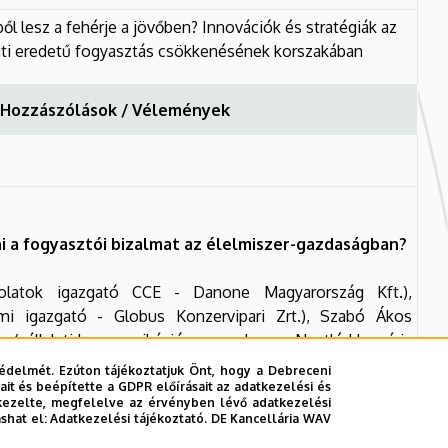
ől lesz a fehérje a jövőben? Innovációk és stratégiák az
ati eredetű fogyasztás csökkenésének korszakában
/ Hozzászólások / Vélemények
i a fogyasztói bizalmat az élelmiszer-gazdaságban?
csolatok igazgató CCE - Danone Magyarország Kft.),
mi igazgató - Globus Konzervipari Zrt.), Szabó Ákos
ce (vállalati kommunikációs menedzser - Nestlé Hungária
 Marketing és Kereskedelem Intézet)
édelmét. Ezúton tájékoztatjuk Önt, hogy a Debreceni
it és beépítette a GDPR előírásait az adatkezelési és
kezelte, megfelelve az érvényben lévő adatkezelési
ashat el:
Adatkezelési tájékoztató.
DE Kancellária WAV