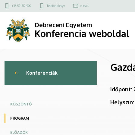
Gazdálkodás
Ugrás
Felső
+36 52 512 900
Telefonkönyv
e-mail
a
kapcsolat
Konferencia
tartalomra
menü
Debreceni Egyetem
2026.05.28.
Konferencia weboldal
(csütörtök)
|
Gazdá
Konferencia
Konferenciák
weboldal
Időpont: 
Helyszín:
KÖSZÖNTŐ
PROGRAM
ELŐADÓK