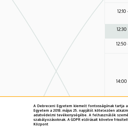
12:10 
12:30 
12:50 
14:00 
A Debreceni Egyetem kiemelt fontosságúnak tartja a
Egyetem a 2018. május 25. napjától kötelezően alkalm
adatvédelmi tevékenységébe. A felhasználók személ
15
szabályozásoknak. A GDPR előírásait követve frissítet
Központ