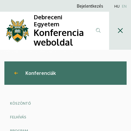
X.
Ugrás
Anonim
Bejelentkezés
HU
EN
a
Felhasználói
Juhász
Debreceni
tartalomra
fiók
Egyetem
Zsuzsa
Konferencia
menüje
Szakdolgozói
weboldal
Konferencia
|
Konferenciák
Konferencia
weboldal
KÖSZÖNTŐ
FELHÍVÁS
PROGRAM