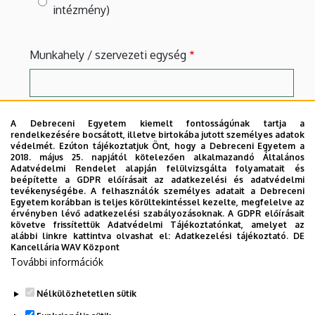
intézmény)
Munkahely / szervezeti egység
A Debreceni Egyetem kiemelt fontosságúnak tartja a
rendelkezésére bocsátott, illetve birtokába jutott személyes adatok
védelmét. Ezúton tájékoztatjuk Önt, hogy a Debreceni Egyetem a
Adatkezelés
2018. május 25. napjától kötelezően alkalmazandó Általános
Adatvédelmi Rendelet alapján felülvizsgálta folyamatait és
beépítette a GDPR előírásait az adatkezelési és adatvédelmi
Az
Adatkezelési tájékoztatót
megismerve
tevékenységébe. A felhasználók személyes adatait a Debreceni
hozzájárulok adataim felhasználásához.
Egyetem korábban is teljes körültekintéssel kezelte, megfelelve az
érvényben lévő adatkezelési szabályozásoknak. A GDPR előírásait
CAPTCHA
követve frissítettük Adatvédelmi Tájékoztatónkat, amelyet az
alábbi linkre kattintva olvashat el:
Adatkezelési tájékoztató.
DE
Kancellária WAV Központ
További információk
Nélkülözhetetlen sütik