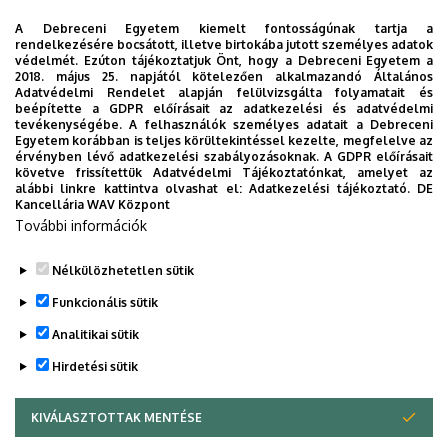
szolgálnak. Ez alkalommal is díjazásban részesül a nap
A Debreceni Egyetem kiemelt fontosságúnak tartja a
legjobb előadása.
rendelkezésére bocsátott, illetve birtokába jutott személyes adatok
védelmét. Ezúton tájékoztatjuk Önt, hogy a Debreceni Egyetem a
Átadásra kerül a „Juhász Zsuzsa Életműdíj”, melyet a
2018. május 25. napjától kötelezően alkalmazandó Általános
Adatvédelmi Rendelet alapján felülvizsgálta folyamatait és
Debreceni Egyetem Klinikai Központ Ápolási
beépítette a GDPR előírásait az adatkezelési és adatvédelmi
Bizottsága annak az egészségügyi szakdolgozónak
tevékenységébe. A felhasználók személyes adatait a Debreceni
Egyetem korábban is teljes körültekintéssel kezelte, megfelelve az
ítéli oda, aki munkájában kimagasló teljesítményt ért
érvényben lévő adatkezelési szabályozásoknak. A GDPR előírásait
el, az ápolói/szakdolgozói hivatást magas szinten
követve frissítettük Adatvédelmi Tájékoztatónkat, amelyet az
alábbi linkre kattintva olvashat el:
Adatkezelési tájékoztató.
DE
művelte, és a Debreceni Egyetem valamint a
Kancellária WAV Központ
Debreceni Egyetem Klinikai Központ hírnevét
További információk
öregbítette.
Nélkülözhetetlen sütik
Minden résztvevőnek hasznos időtöltést kívánunk!
Funkcionális sütik
a Szervező Bizottság
Analitikai sütik
Hirdetési sütik
KIVÁLASZTOTTAK MENTÉSE
WITHDRAW CONSENT