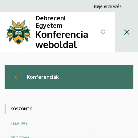
X.
Ugrás
Anonim
Bejelentkezés
a
Felhasználói
Juhász
Debreceni
tartalomra
fiók
Egyetem
Zsuzsa
Konferencia
menüje
Szakdolgozói
weboldal
Konferencia
|
Konferenciák
Konferencia
weboldal
KÖSZÖNTŐ
FELHÍVÁS
PROGRAM