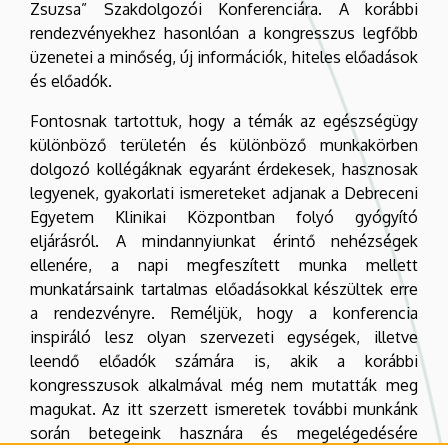
Zsuzsa” Szakdolgozói Konferenciára. A korábbi
rendezvényekhez hasonlóan a kongresszus legfőbb
üzenetei a minőség, új információk, hiteles előadások
és előadók.
Fontosnak tartottuk, hogy a témák az egészségügy
különböző területén és különböző munkakörben
dolgozó kollégáknak egyaránt érdekesek, hasznosak
legyenek, gyakorlati ismereteket adjanak a Debreceni
Egyetem Klinikai Központban folyó gyógyító
eljárásról. A mindannyiunkat érintő nehézségek
ellenére, a napi megfeszített munka mellett
munkatársaink tartalmas előadásokkal készültek erre
a rendezvényre. Reméljük, hogy a konferencia
inspiráló lesz olyan szervezeti egységek, illetve
leendő előadók számára is, akik a korábbi
kongresszusok alkalmával még nem mutatták meg
magukat. Az itt szerzett ismeretek további munkánk
során betegeink hasznára és megelégedésére