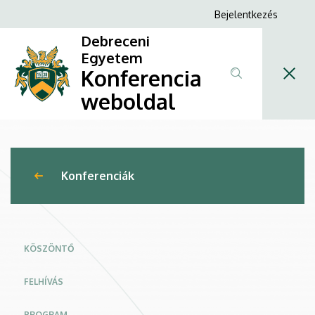
X.
Ugrás
Anonim
Bejelentkezés
a
Felhasználói
Juhász
Debreceni
tartalomra
fiók
Egyetem
Zsuzsa
Konferencia
menüje
Szakdolgozói
weboldal
Konferencia
|
Konferenciák
Konferencia
weboldal
KÖSZÖNTŐ
FELHÍVÁS
PROGRAM