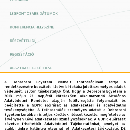
LEGFONTOSABB DÁTUMOK
KONFERENCIA HELYSZÍNE
RÉSZVÉTELI DÍJ
REGISZTÁCIÓ
ABSZTRAKT BEKÜLDÉSE
KAPCSOLAT
A Debreceni Egyetem kiemelt fontosságúnak tartja a
rendelkezésére bocsátott, illetve birtokába jutott személyes adatok
védelmét. Ezúton tájékoztatjuk Önt, hogy a Debreceni Egyetem a
ADATKEZELÉSI TÁJÉKOZTATÓ
2018. május 25. napjától kötelezően alkalmazandó Általános
Adatvédelmi Rendelet alapján felülvizsgálta folyamatait és
beépítette a GDPR előírásait az adatkezelési és adatvédelmi
X. Juhász Zsuzsa Szakdolgozói
tevékenységébe. A felhasználók személyes adatait a Debreceni
Egyetem korábban is teljes körültekintéssel kezelte, megfelelve az
Konferencia
érvényben lévő adatkezelési szabályozásoknak. A GDPR előírásait
követve frissítettük Adatvédelmi Tájékoztatónkat, amelyet az
alábbi linkre kattintva olvashat el:
Adatkezelési tájékoztató.
DE