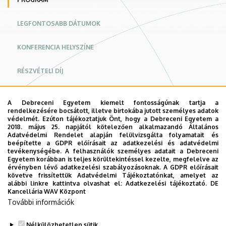
LEGFONTOSABB DÁTUMOK
KONFERENCIA HELYSZÍNE
RÉSZVÉTELI DÍJ
REGISZTÁCIÓ
A Debreceni Egyetem kiemelt fontosságúnak tartja a
rendelkezésére bocsátott, illetve birtokába jutott személyes adatok
ABSZTRAKT BEKÜLDÉSE
védelmét. Ezúton tájékoztatjuk Önt, hogy a Debreceni Egyetem a
2018. május 25. napjától kötelezően alkalmazandó Általános
Adatvédelmi Rendelet alapján felülvizsgálta folyamatait és
KAPCSOLAT
beépítette a GDPR előírásait az adatkezelési és adatvédelmi
tevékenységébe. A felhasználók személyes adatait a Debreceni
Egyetem korábban is teljes körültekintéssel kezelte, megfelelve az
ADATKEZELÉSI TÁJÉKOZTATÓ
érvényben lévő adatkezelési szabályozásoknak. A GDPR előírásait
követve frissítettük Adatvédelmi Tájékoztatónkat, amelyet az
alábbi linkre kattintva olvashat el:
Adatkezelési tájékoztató.
DE
X. Juhász Zsuzsa Szakdolgozói
Kancellária WAV Központ
További információk
Konferencia
Nélkülözhetetlen sütik