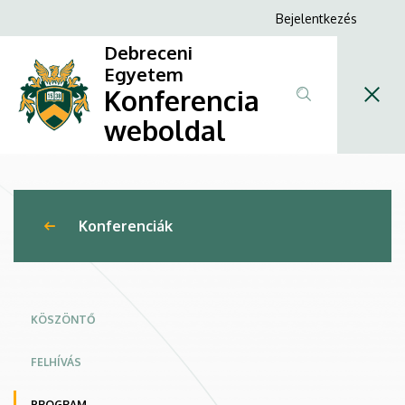
X.
Ugrás
Anonim
Bejelentkezés
a
Felhasználói
Juhász
Debreceni
tartalomra
fiók
Egyetem
Zsuzsa
Konferencia
menüje
Szakdolgozói
weboldal
Konferencia
|
Konferenciák
Konferencia
weboldal
KÖSZÖNTŐ
FELHÍVÁS
PROGRAM