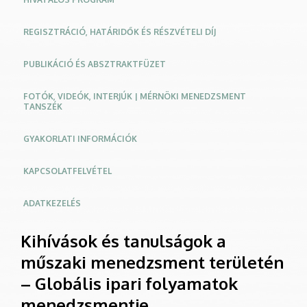
menedzsmentje
REGISZTRÁCIÓ, HATÁRIDŐK ÉS RÉSZVÉTELI DÍJ
|
Konferencia
PUBLIKÁCIÓ ÉS ABSZTRAKTFÜZET
weboldal
FOTÓK, VIDEÓK, INTERJÚK | MÉRNÖKI MENEDZSMENT
TANSZÉK
GYAKORLATI INFORMÁCIÓK
KAPCSOLATFELVÉTEL
ADATKEZELÉS
Kihívások és tanulságok a
műszaki menedzsment területén
– Globális ipari folyamatok
menedzsmentje