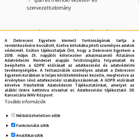
Ipari és mérnöki vezetés- és
szervezettudomány
Szeretettel várjuk konferenciánkon, és reméljük, hogy
minden résztvevő számára izgalmas és színvonalas
A Debreceni Egyetem kiemelt fontosságúnak tartja a
rendelkezésére bocsátott, illetve birtokába jutott személyes adatok
programot tudunk biztosítani.
védelmét. Ezúton tájékoztatjuk Önt, hogy a Debreceni Egyetem a
2018. május 25. napjától kötelezően alkalmazandó Általános
Üdvözlettel,
Adatvédelmi Rendelet alapján felülvizsgálta folyamatait és
beépítette a GDPR előírásait az adatkezelési és adatvédelmi
tevékenységébe. A felhasználók személyes adatait a Debreceni
Egyetem korábban is teljes körültekintéssel kezelte, megfelelve az
érvényben lévő adatkezelési szabályozásoknak. A GDPR előírásait
A szervezőbizottság nevében
követve frissítettük Adatvédelmi Tájékoztatónkat, amelyet az
alábbi linkre kattintva olvashat el:
Adatkezelési tájékoztató.
DE
Kancellária WAV Központ
További információk
Dr. T. Kiss Judit
Tanszékvezető, egyetemi docens
Nélkülözhetetlen sütik
Debreceni Egyetem Műszaki Kar
Funkcionális sütik
Mérnöki Menedzsment Tanszék
Analitikai sütik