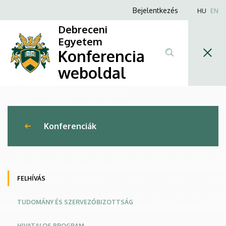
Kihívások
Ugrás
Anonim
Bejelentkezés
HU
EN
a
Felhasználói
és
Debreceni
tartalomra
fiók
Egyetem
tanulságok
Konferencia
menüje
a
weboldal
műszaki
menedzsment
Konferenciák
területén
–
Globális
FELHÍVÁS
ipari
TUDOMÁNY ÉS SZERVEZŐBIZOTTSÁG
folyamatok
HIVATALOS PROGRAM