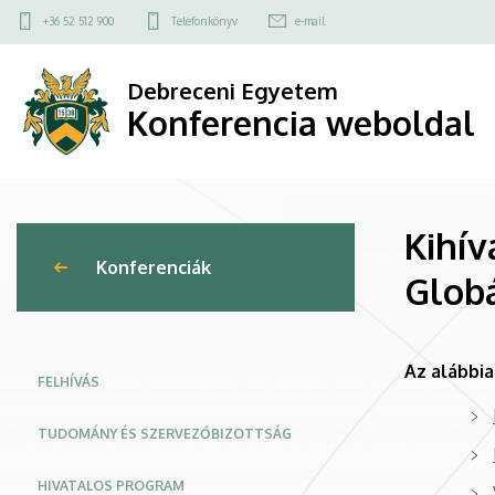
Kihívások
Ugrás
Felső
+36 52 512 900
Telefonkönyv
e-mail
a
kapcsolat
és
tartalomra
menü
Debreceni Egyetem
tanulságok
Konferencia weboldal
a
műszaki
Kihív
menedzsment
Konferenciák
Globá
területén
–
Az alábbi
Globális
FELHÍVÁS
ipari
TUDOMÁNY ÉS SZERVEZŐBIZOTTSÁG
folyamatok
HIVATALOS PROGRAM