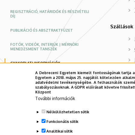
menedzsmentje
REGISZTRÁCIÓ, HATÁRIDŐK ÉS RÉSZVÉTELI
|
DÍJ
Szállások
Konferencia
PUBLIKÁCIÓ ÉS ABSZTRAKTFÜZET
weboldal
FOTÓK, VIDEÓK, INTERJÚK | MÉRNÖKI
MENEDZSMENT TANSZÉK
GYAKORLATI INFORMÁCIÓK
A Debreceni Egyetem kiemelt fontosságúnak tartja a
KAPCSOLATFELVÉTEL
Egyetem a 2018. május 25. napjától kötelezően alkalm
adatvédelmi tevékenységébe. A felhasználók személ
szabályozásoknak. A GDPR előírásait követve frissítet
ADATKEZELÉS
Központ
További információk
Nélkülözhetetlen sütik
Funkcionális sütik
Analitikai sütik