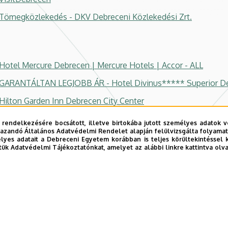
Tömegközlekedés - DKV Debreceni Közlekedési Zrt.
Hotel Mercure Debrecen | Mercure Hotels | Accor - ALL
GARANTÁLTAN LEGJOBB ÁR - Hotel Divinus***** Superior D
Hilton Garden Inn Debrecen City Center
Némethy Panzió
 rendelkezésére bocsátott, illetve birtokába jutott személyes adatok v
azandó Általános Adatvédelmi Rendelet alapján felülvizsgálta folyamata
Szállás Debrecen-Péterfia Panzió Debrecen
yes adatait a Debreceni Egyetem korábban is teljes körültekintéssel 
tük Adatvédelmi Tájékoztatónkat, amelyet az alábbi linkre kattintva olv