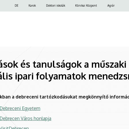
Felső
DE
Karok
Doktori iskolák
Klinikai Központ
Agrár
navigáció
ások és tanulságok a műszak
lis ipari folyamatok menedz
akban a debreceni tartózkodásukat megkönnyítő informáci
Debreceni Egyetem
Debrecen Város honlapja
VisitDebrecen