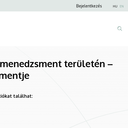
Anonim
Bejelentkezés
HU
EN
Felhasználói
fiók
menüje
i menedzsment területén –
smentje
ókat találhat: