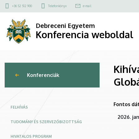
Kihívások
Ugrás
Felső
+36 52 512 900
Telefonkönyv
e-mail
a
kapcsolat
és
tartalomra
menü
Debreceni Egyetem
tanulságok
Konferencia weboldal
a
műszaki
Kihív
menedzsment
Konferenciák
Globá
területén
–
Fontos dá
Globális
FELHÍVÁS
2026. jan
ipari
TUDOMÁNY ÉS SZERVEZŐBIZOTTSÁG
folyamatok
HIVATALOS PROGRAM