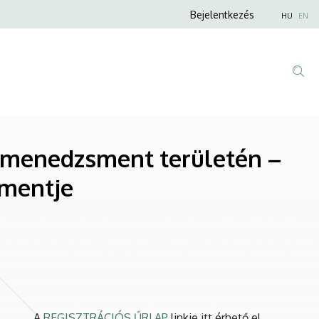
Anonim
Bejelentkezés
HU
EN
Felhasználói
fiók
menüje
i menedzsment területén –
smentje
A
REGISZTRÁCIÓS ŰRLAP
linkje itt érhető el.