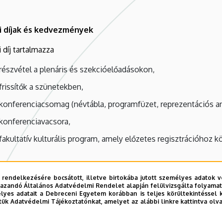
i díjak és kedvezmények
 díj tartalmazza
részvétel a plenáris és szekcióelőadásokon,
frissítők a szünetekben,
konferenciacsomag (névtábla, programfüzet, reprezentációs a
konferenciavacsora,
fakultatív kulturális program, amely előzetes regisztrációhoz k
 díj előadók és kísérők/társszerzők számára
:
 rendelkezésére bocsátott, illetve birtokába jutott személyes adatok v
2026. január 31-ig történő jelentkezés esetén (early bird ked
azandó Általános Adatvédelmi Rendelet alapján felülvizsgálta folyamata
yes adatait a Debreceni Egyetem korábban is teljes körültekintéssel 
tük Adatvédelmi Tájékoztatónkat, amelyet az alábbi linkre kattintva olv
2026. február 1. utáni jelentkezés esetén: 50.000,- Ft + ÁFA v