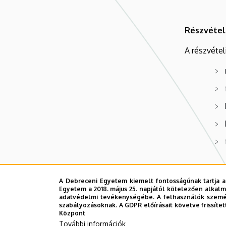
Részvétel
A részvételi
Részvételi
A Debreceni Egyetem kiemelt fontosságúnak tartja a
Egyetem a 2018. május 25. napjától kötelezően alkalm
adatvédelmi tevékenységébe. A felhasználók személ
szabályozásoknak. A GDPR előírásait követve frissítet
Központ
További információk