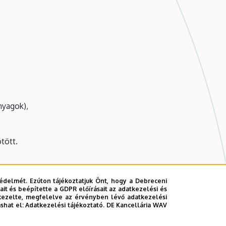
nyagok),
ötött.
édelmét. Ezúton tájékoztatjuk Önt, hogy a Debreceni
vezmény): 35.000,- Ft + ÁFA vagy 90 EUR + VAT
it és beépítette a GDPR előírásait az adatkezelési és
kezelte, megfelelve az érvényben lévő adatkezelési
ashat el:
Adatkezelési tájékoztató.
DE Kancellária WAV
agy 130 EUR + VAT