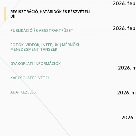
2026. feb
menedzsmentje
REGISZTRÁCIÓ, HATÁRIDŐK ÉS RÉSZVÉTELI
|
DÍJ
2026. feb
Konferencia
PUBLIKÁCIÓ ÉS ABSZTRAKTFÜZET
weboldal
FOTÓK, VIDEÓK, INTERJÚK | MÉRNÖKI
MENEDZSMENT TANSZÉK
GYAKORLATI INFORMÁCIÓK
2026. m
KAPCSOLATFELVÉTEL
2026. má
ADATKEZELÉS
2026. 