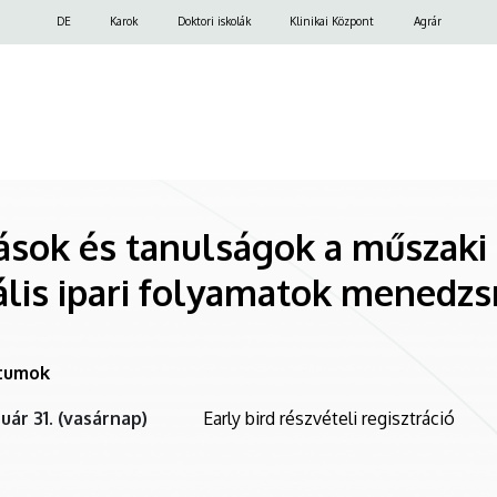
Felső
DE
Karok
Doktori iskolák
Klinikai Központ
Agrár
navigáció
ások és tanulságok a műszak
lis ipari folyamatok menedz
tumok
uár 31. (vasárnap)
Early bird részvételi regisztráció