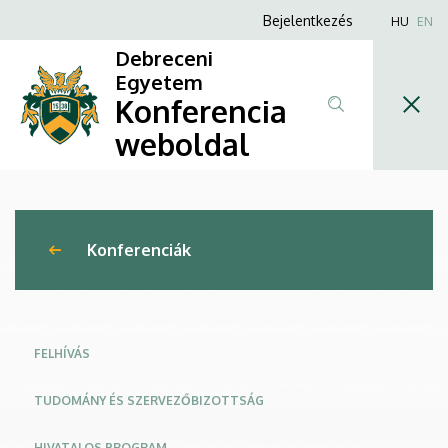
Kihívások
Ugrás
Anonim
Bejelentkezés
HU
EN
a
Felhasználói
és
Debreceni
tartalomra
fiók
Egyetem
tanulságok
Konferencia
menüje
a
weboldal
műszaki
menedzsment
Konferenciák
területén
–
Globális
FELHÍVÁS
ipari
TUDOMÁNY ÉS SZERVEZŐBIZOTTSÁG
folyamatok
HIVATALOS PROGRAM