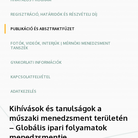
menedzsmentje
REGISZTRÁCIÓ, HATÁRIDŐK ÉS RÉSZVÉTELI DÍJ
|
Konferencia
PUBLIKÁCIÓ ÉS ABSZTRAKTFÜZET
weboldal
FOTÓK, VIDEÓK, INTERJÚK | MÉRNÖKI MENEDZSMENT
TANSZÉK
GYAKORLATI INFORMÁCIÓK
KAPCSOLATFELVÉTEL
ADATKEZELÉS
Kihívások és tanulságok a
műszaki menedzsment területén
– Globális ipari folyamatok
menedzsmentje