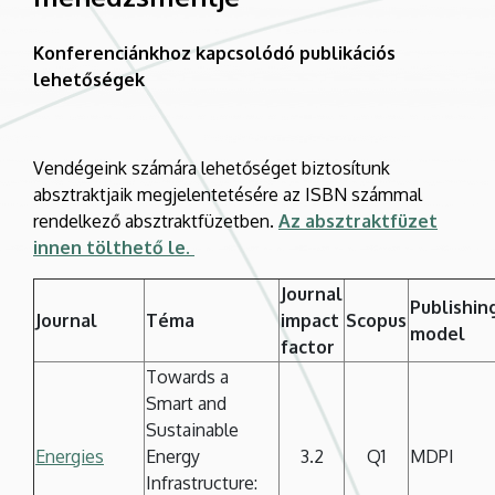
Konferenciánkhoz kapcsolódó publikációs
lehetőségek
Vendégeink számára lehetőséget biztosítunk
absztraktjaik megjelentetésére az ISBN számmal
rendelkező absztraktfüzetben.
Az absztraktfüzet
innen tölthető le.
Journal
Publishin
Journal
Téma
impact
Scopus
model
factor
Towards a
Smart and
Sustainable
Energies
Energy
3.2
Q1
MDPI
Infrastructure: