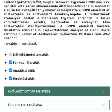
Financial
Decision-
Ezúton tájékoztatjuk Önt, hogy a Debreceni Egyetem a 2018. május 25.
napjától kötelezően alkalmazandó Általános Adatvédelmi Rendelet
Management
Making
alapján felülvizsgálta folyamatait és beépítette a GDPR előírásait az
Shaping
adatkezelési és adatvédelmi tevékenységébe. A felhasználók
személyes adatait a Debreceni Egyetem korábban is teljes
Tomorrow:
körültekintéssel kezelte, megfelelve az érvényben lévő
Frontiers in
Trends and
adatkezelési szabályozásoknak. A GDPR előírásait követve
Sports and
2.6
Q1
Frontiers
frissítettük Adatvédelmi Tájékoztatónkat, amelyet az alábbi linkre
Transformation
kattintva olvashat el:
Adatkezelési tájékoztató.
DE Kancellária WAV
Active Living
in the Sports
Központ
További információk
Industry
Archives of
Nélkülözhetetlen sütik
Engineering
-
-
-
-
Knowledge
Funkcionális sütik
Analitikai sütik
Hirdetési sütik
KIVÁLASZTOTTAK MENTÉSE
WITHDRAW CONSENT
Adatvédelem
Adatvédelem
ÖSSZES ELUTASÍTÁSA