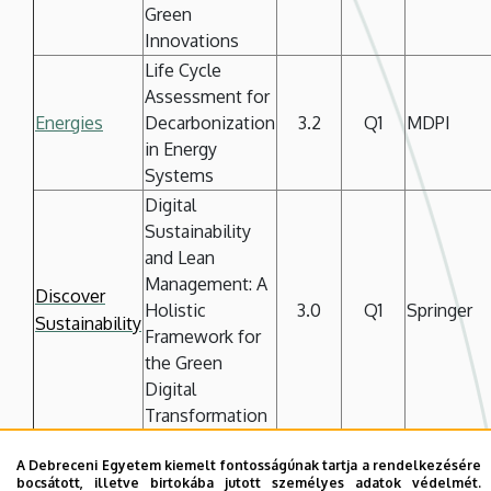
Green
Innovations
Life Cycle
Assessment for
Energies
Decarbonization
3.2
Q1
MDPI
in Energy
Systems
Digital
Sustainability
and Lean
Management: A
Discover
Holistic
3.0
Q1
Springer
Sustainability
Framework for
the Green
Digital
Transformation
Journal of
Behaviour in
A Debreceni Egyetem kiemelt fontosságúnak tartja a rendelkezésére
Risk and
Financial
-
Q2
MDPI
bocsátott, illetve birtokába jutott személyes adatok védelmét.