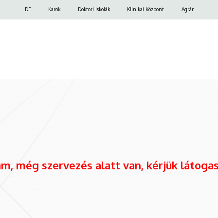
Felső
DE
Karok
Doktori iskolák
Klinikai Központ
Agrár
navigáció
m, még szervezés alatt van, kérjük látogas