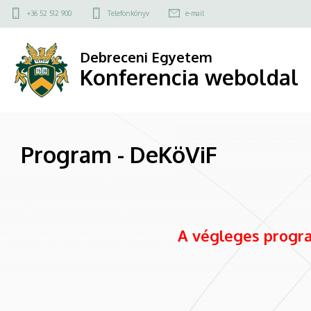
Program
Ugrás
Felső
+36 52 512 900
Telefonkönyv
e-mail
a
kapcsolat
-
tartalomra
menü
Debreceni Egyetem
DeKöViF
Konferencia weboldal
|
Konferencia
Program - DeKöViF
weboldal
A végleges progra