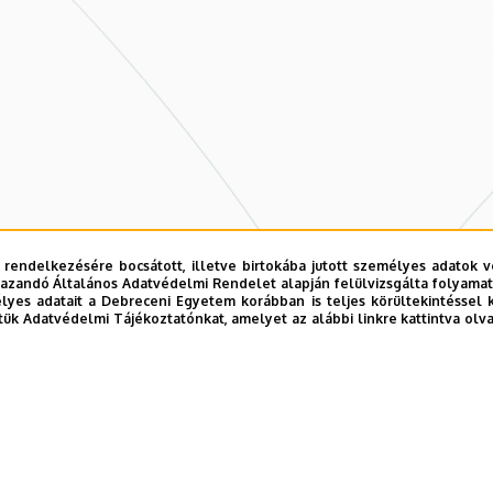
 rendelkezésére bocsátott, illetve birtokába jutott személyes adatok v
azandó Általános Adatvédelmi Rendelet alapján felülvizsgálta folyamata
yes adatait a Debreceni Egyetem korábban is teljes körültekintéssel 
tük Adatvédelmi Tájékoztatónkat, amelyet az alábbi linkre kattintva olv