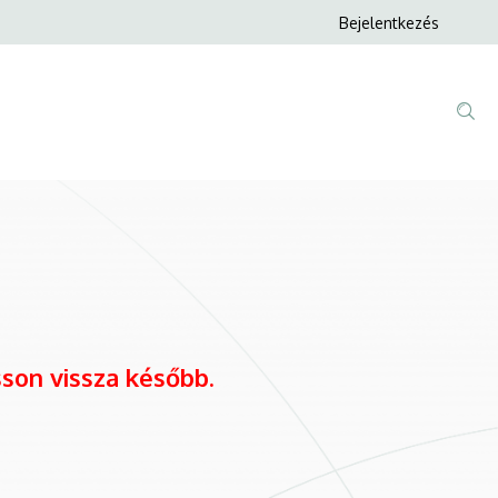
Anonim
Bejelentkezés
Felhasználói
fiók
menüje
son vissza később.